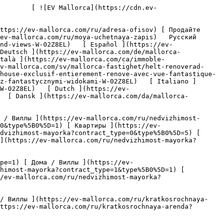
chnaya-arenda?type%5B0%5D=1) [ Квартиры ](https://ev-mallorca.com/ru/kratkosrochnaya-arenda?type%5B0%5D=2) [ Пентхаусы ](https://ev-mallorca.com/ru/kratkosrochnaya-arenda?type%5B0%5D=5) 

   Коммерческая недвижимость     [ Все объекты недвижимости ](https://ev-mallorca.com/ru/kommercheskaya-nedvizhimost) [ Сельское и лесное хозяйство ](https://ev-mallorca.com/ru/kommercheskaya-nedvizhimost?type%5B0%5D=6) [ Отель ](https://ev-mallorca.com/ru/kommercheskaya-nedvizhimost?type%5B0%5D=7) [ Промышленность ](https://ev-mallorca.com/ru/kommercheskaya-nedvizhimost?type%5B0%5D=8) [ Инвестиция ](https://ev-mallorca.com/ru/kommercheskaya-nedvizhimost?type%5B0%5D=9) [ Гастрономия ](https://ev-mallorca.com/ru/kommercheskaya-nedvizhimost?type%5B0%5D=10) [ Земельный участок ](https://ev-mallorca.com/ru/kommercheskaya-nedvizhimost?type%5B0%5D=11) [ Офис ](https://ev-mallorca.com/ru/kommercheskaya-nedvizhimost?type%5B0%5D=12) [ Другие ](https://ev-mallorca.com/ru/kommercheskaya-nedvizhimost?type%5B0%5D=13) [ Магазин ](https://ev-mallorca.com/ru/kommercheskaya-nedvizhimost?type%5B0%5D=14) 

 [ Новострои ](https://ev-mallorca.com/ru/novostroi-mayorka) 

 [ О нас ](https://ev-mallorca.com/ru/o-nas) 

 [ О Майорке ](https://ev-mallorca.com/ru/o-mayorke) 

 [ Продайте свою недвижимость ](https://ev-mallorca.com/ru/prodat-nedvizhimost-mayorka) 

 [ Контакт ](https://ev-mallorca.com/ru/adresa-ofisov) 

   [ Моя учетная запись ](https://ev-mallorca.com/ru/moya-uchetnaya-zapis) 

 [   Позвоните нам по телефону +34 971 01 63 55   ](tel:+34971016355) 

             ![Полностью отремонтированный эксклюзивный пентхаус с фантастическим видом-1](https://cdn.ev-mallorca.com/images/properties/1a7ea5ce-b3d0-4675-87a5-b05094a99225/a7b0cf5d-e916-4284-bf45-54b05c2b2041.jpg?crop=true&crop_gravity=northwest&format=webp&quality=80)  

         ![Полностью отремонтированный эксклюзивный пентхаус с фантастическим видом-2](https://cdn.ev-mallorca.com/images/properties/1a7ea5ce-b3d0-4675-87a5-b05094a99225/63fef4df-8ed8-40fe-9c72-b2dd875c0d45.jpg?crop=true&crop_gravity=northwest&format=webp&quality=80)  

         ![Полностью отремонтированный эксклюзивный пентхаус с фантастическим видом-3](https://cdn.ev-mallorca.com/images/properties/1a7ea5ce-b3d0-4675-87a5-b05094a99225/69722856-6ef0-4f41-92db-271e996e25e7.jpg?crop=true&crop_gravity=northwest&format=webp&quality=80)  

         ![Полностью отремонтированный эксклюзивный пентхаус с фантастическим видом-4](https://cdn.ev-mallorca.com/images/properties/1a7ea5ce-b3d0-4675-87a5-b05094a99225/135545e1-b059-481a-bf3a-7407c9b34437.jpg?crop=true&crop_gravity=northwest&format=webp&quality=80)  

         ![П