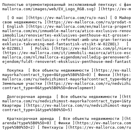
Полностью отремонтированный эксклюзивный пентхаус с фантастическим видом - Engel &amp; Völkers Mallorca                [ ![EV Mallorca](https://cdn.ev-mallorca.com/images/web/EV_Logo_RGB.svg) ](https://ev-mallorca.com/ru)  Mallorca  

  [ О нас ](https://ev-mallorca.com/ru/o-nas) [ О Майорке ](https://ev-mallorca.com/ru/o-mayorke) [ Контакт ](https://ev-mallorca.com/ru/adresa-ofisov) [ Продайте свою недвижимость ](https://ev-mallorca.com/ru/prodat-nedvizhimost-mayorka) [    Моя учетная запись  ](https://ev-mallorca.com/ru/moya-uchetnaya-zapis)   Русский       [ English ](https://ev-mallorca.com/en/mallorca-property/renovated-exclusive-penthouse-with-fantastic-terrace-and-views-W-02Z8EL)   [ Español ](https://ev-mallorca.com/es/inmueble-mallorca/atico-exclusivo-renovado-con-gran-terraza-y-vistas-fantasticas-W-02Z8EL)   [ Deutsch ](https://ev-mallorca.com/de/mallorca-immobilie/renoviertes-exklusives-penthouse-mit-grosser-dachterrasse-und-fantastischem-ausblick-W-02Z8EL)   [ Català ](https://ev-mallorca.com/ca/immoble-mallorca/atic-exclusiu-i-reformat-amb-una-gran-terrassa-i-vistes-fantastiques-W-02Z8EL)   [ Svenska ](https://ev-mallorca.com/sv/mallorca-fastighet/helt-renoverad-exklusiv-takvaning-med-fantastisk-utsikt-W-02Z8EL)   [ Français ](https://ev-mallorca.com/fr/bien-majorque/penthouse-exclusif-entierement-renove-avec-vue-fantastique-W-02Z8EL)   [ Polski ](https://ev-mallorca.com/pl/nieruchomosc-majorce/w-pelni-odnowiony-ekskluzywny-penthouse-z-fantastycznymi-widokami-W-02Z8EL)   [ Italiano ](https://ev-mallorca.com/it/immobili-maiorca/attico-esclusivo-completamente-ristrutturato-con-vista-fantastica-W-02Z8EL)   [ Dutch ](https://ev-mallorca.com/nl/mallorca-eigendom/volledig-gerenoveerd-exclusief-penthouse-met-fantastisch-uitzicht-W-02Z8EL)    [ Dansk ](https://ev-mallorca.com/da/mallorca-ejendom/fuldt-renoveret-eksklusiv-penthouse-med-fantastisk-udsigt-W-02Z8EL)   

  Покупка  [ Все объекты недвижимости ](https://ev-mallorca.com/ru/nedvizhimost-mayorka?contract_type=0) [ Дома / Виллы ](https://ev-mallorca.com/ru/nedvizhimost-mayorka?contract_type=0&type%5B0%5D=0) [ Финки ](https://ev-mallorca.com/ru/nedvizhimost-mayorka?contract_type=0&type%5B0%5D=1) [ Квартиры ](https://ev-mallorca.com/ru/nedvizhimost-mayorka?contract_type=0&type%5B0%5D=2) [ Пентхаусы ](https://ev-mallorca.com/ru/nedvizhimost-mayorka?contract_type=0&type%5B0%5D=5) [ Земельные участки ](https://ev-mallorca.com/ru/nedvizhimost-mayorka?contract_type=0&type%5B0%5D=3) [ Новострои ](https://ev-mallorca.com/ru/nedvizhimost-mayorka?contract_type=0&type%5B0%5D=development) 

  Долгосрочная аренда  [ Все объекты недвижимости ](https://ev-mallorca.com/ru/nedvizhimost-mayorka?contract_type=1) [ Дома / Виллы ](https://ev-mallorca.com/ru/nedvizhimost-mayorka?contract_type=1&type%5B0%5D=0) [ Финки ](https://ev-mallorca.com/ru/nedvizhimost-mayorka?contract_type=1&type%5B0%5D=1) [ Квартиры ](https://ev-mallorca.com/ru/nedvizhimost-mayorka?contract_type=1&type%5B0%5D=2) [ Пентхаусы ](https://ev-mallorca.com/ru/nedvizhimost-mayorka?contract_type=1&type%5B0%5D=5) 

  Краткосрочная аренда  [ Все объекты недвижимости ](https://ev-mallorca.com/ru/kratkosrochnaya-arenda) [ Дома / Виллы ](https://ev-mallorca.com/ru/kratkosrochnaya-arenda?type%5B0%5D=0) [ Финки ](https://ev-mallorca.com/ru/kratkosrochnaya-arenda?type%5B0%5D=1) [ Квартиры ](https://ev-mallorca.com/ru/kratkosrochnaya-arenda?type%5B0%5D=2) [ Пентхаусы ](https://ev-mallorca.com/ru/kratkosrochnaya-arenda?type%5B0%5D=5) 

  Коммерческая недвижимость  [ Все объекты недвижимости ](https://ev-mallorca.com/ru/kommercheskaya-nedvizhimost) [ Сельское и лесное хозяйство ](ht