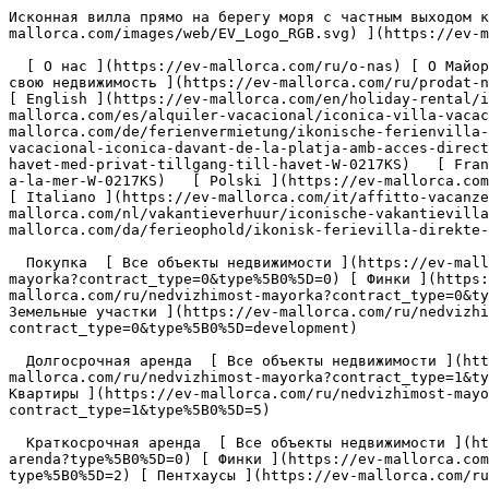
Исконная вилла прямо на берегу моря с частным выходом к морю - Engel &amp; Völkers Mallorca                [ ![EV Mallorca](https://cdn.ev-mallorca.com/images/web/EV_Logo_RGB.svg) ](https://ev-mallorca.com/ru)  Mallorca  

  [ О нас ](https://ev-mallorca.com/ru/o-nas) [ О Майорке ](https://ev-mallorca.com/ru/o-mayorke) [ Контакт ](https://ev-mallorca.com/ru/adresa-ofisov) [ Продайте свою недвижимость ](https://ev-mallorca.com/ru/prodat-nedvizhimost-mayorka) [    Моя учетная запись  ](https://ev-mallorca.com/ru/moya-uchetnaya-zapis)   Русский       [ English ](https://ev-mallorca.com/en/holiday-rental/iconic-seafront-holiday-villa-with-direct-sea-access-W-0217KS)   [ Español ](https://ev-mallorca.com/es/alquiler-vacacional/iconica-villa-vacacional-frente-al-mar-con-acceso-directo-al-mar-W-0217KS)   [ Deutsch ](https://ev-mallorca.com/de/ferienvermietung/ikonische-ferienvilla-direkt-am-meer-mit-eigenem-meerzugang-W-0217KS)   [ Català ](https://ev-mallorca.com/ca/estada-vacacional/vila-vacacional-iconica-davant-de-la-platja-amb-acces-directe-al-mar-W-0217KS)   [ Svenska ](https://ev-mallorca.com/sv/semesteruthyrning/ikonisk-semestervilla-direkt-vid-havet-med-privat-tillgang-till-havet-W-0217KS)   [ Français ](https://ev-mallorca.com/fr/location-vacances/villa-de-vacances-iconique-en-bord-de-mer-avec-acces-prive-a-la-mer-W-0217KS)   [ Polski ](https://ev-mallorca.com/pl/wynajem-wakacyjny/kultowa-willa-wakacyjna-bezposrednio-nad-morzem-z-prywatnym-dostepem-do-morza-W-0217KS)   [ Italiano ](https://ev-mallorca.com/it/affitto-vacanze/iconica-villa-per-vacanze-direttamente-sul-mare-con-accesso-privato-al-mare-W-0217KS)   [ Dutch ](https://ev-mallorca.com/nl/vakantieverhuur/iconische-vakantievilla-direct-aan-zee-met-privetoegang-tot-de-zee-W-0217KS)    [ Dansk ](https://ev-mallorca.com/da/ferieophold/ikonisk-ferievilla-direkte-ved-havet-med-privat-adgang-til-havet-W-0217KS)   

  Покупка  [ Все объекты недвижимости ](https://ev-mallorca.com/ru/nedvizhimost-mayorka?contract_type=0) [ Дома / Виллы ](https://ev-mallorca.com/ru/nedvizhimost-mayorka?contract_type=0&type%5B0%5D=0) [ Финки ](https://ev-mallorca.com/ru/nedvizhimost-mayorka?contract_type=0&type%5B0%5D=1) [ Квартиры ](https://ev-mallorca.com/ru/nedvizhimost-mayorka?contract_type=0&type%5B0%5D=2) [ Пентхаусы ](https://ev-mallorca.com/ru/nedvizhimost-mayorka?contract_type=0&type%5B0%5D=5) [ Земельные участки ](https://ev-mallorca.com/ru/nedvizhimost-mayorka?contract_type=0&type%5B0%5D=3) [ Новострои ](https://ev-mallorca.com/ru/nedvizhimost-mayorka?contract_type=0&type%5B0%5D=development) 

  Долгосрочная аренда  [ Все объекты недвижимости ](https://ev-mallorca.com/ru/nedvizhimost-mayorka?contract_type=1) [ Дома / Виллы ](https://ev-mallorca.com/ru/nedvizhimost-mayorka?contract_type=1&type%5B0%5D=0) [ Финки ](https://ev-mallorca.com/ru/nedvizhimost-mayorka?contract_type=1&type%5B0%5D=1) [ Квартиры ](https://ev-mallorca.com/ru/nedvizhimost-mayorka?contract_type=1&type%5B0%5D=2) [ Пентхаусы ](https://ev-mallorca.com/ru/nedvizhimost-mayorka?contract_type=1&type%5B0%5D=5) 

  Краткосрочная аренда  [ Все объекты недвижимости ](https://ev-mallorca.com/ru/kratkosrochnaya-arenda) [ Дома / Виллы ](https://ev-mallorca.com/ru/kratkosrochnaya-arenda?type%5B0%5D=0) [ Финки ](https://ev-mallorca.com/ru/kratkosrochnaya-arenda?type%5B0%5D=1) [ Квартиры ](https://ev-mallorca.com/ru/kratkosrochnaya-arenda?type%5B0%5D=2) [ Пентхаусы ](https://ev-mallorca.com/ru/kratkosrochnaya-arenda?type%5B0%5D=5) 

  Коммерческая недвижимость  [ Все объекты недвижимости ](https://ev-mallorca.com/ru/kommercheskaya-nedvizhimost) [ Сельское и лесное хозяйство ](https://ev-mallorca.com/ru/kommercheskaya-nedvizhimost?type%5B0%5D=6) [ Отель ](https://ev-mallorca.com/ru/kommercheskaya-nedvizhimost?type%5B0%5D=7) [ Промышленность ](https://ev-mallorca.com/ru/kommercheskaya-nedvizhimost?type%5B0%5D=8) [ Инвестиция ](https://ev-mallorca.com/ru/kommercheskaya-nedvizhimost?type%5B0%