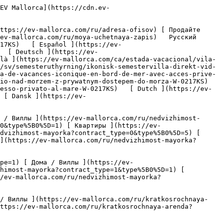
eskaya-nedvizhimost?type%5B0%5D=9) [ Гастрономия ](https://ev-mallorca.com/ru/kommercheskaya-nedvizhimost?type%5B0%5D=10) [ Земельный участок ](https://ev-mallorca.com/ru/kommercheskaya-nedvizhimost?type%5B0%5D=11) [ Офис ](https://ev-mallorca.com/ru/kommercheskaya-nedvizhimost?type%5B0%5D=12) [ Другие ](https://ev-mallorca.com/ru/kommercheskaya-nedvizhimost?type%5B0%5D=13) [ Магазин ](https://ev-mallorca.com/ru/kommercheskaya-nedvizhimost?type%5B0%5D=14) 

 [ Новострои ](https://ev-mallorca.com/ru/novostroi-mayorka) 

 [ О нас ](https://ev-mallorca.com/ru/o-nas) 

 [ О Майорке ](https://ev-mallorca.com/ru/o-mayorke) 

 [ Продайте свою недвижимость ](https://ev-mallorca.com/ru/prodat-nedvizhimost-mayorka) 

 [ Контакт ](https://ev-mallorca.com/ru/adresa-ofisov) 

   [ Моя учетная запись ](https://ev-mallorca.com/ru/moya-uchetnaya-zapis) 

 [   Позвоните нам по телефону +34 971 01 63 55   ](tel:+34971016355) 

             ![Исконная вилла прямо на берегу моря с частным выходом к морю-1](https://cdn.ev-mallorca.com/images/properties/40a8e2ed-016a-4dd5-9b92-26b3cde7c0dd/1d635191-cf23-46ed-9e65-5530f41caffb.jpg?width=858&height=650&crop=true&crop_gravity=northwest&format=webp&quality=80)  

         ![Исконная вилла прямо на берегу моря с частным выходом к морю-2](https://cdn.ev-mallorca.com/images/properties/40a8e2ed-016a-4dd5-9b92-26b3cde7c0dd/c55e6be9-fb70-4346-8893-b40ebb529b63.jpg?width=858&height=650&crop=true&crop_gravity=northwest&format=webp&quality=80)  

         ![Исконная вилла прямо на берегу моря с частным выходом к морю-3](https://cdn.ev-mallorca.com/images/properties/40a8e2ed-016a-4dd5-9b92-26b3cde7c0dd/36402acb-1407-402f-a0e1-53ea27a63291.jpg?width=858&height=650&crop=true&crop_gravity=northwest&format=webp&quality=80)  

         ![Исконная вилла прямо на берегу моря с частным выходом к морю-4](https://cdn.ev-mallorca.com/images/properties/40a8e2ed-016a-4dd5-9b92-26b3cde7c0dd/99bc4973-3dc9-41e2-aa33-73e41dafe844.jpg?width=858&height=650&crop=true&crop_gravity=north