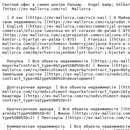
Светлый офис в самом центре Пальмы - Engel &amp; Völkers Mallorca                [ ![EV Mallorca](https://cdn.ev-mallorca.com/images/web/EV_Logo_RGB.svg) ](https://ev-mallorca.com/ru)  Mallorca  

  [ О нас ](https://ev-mallorca.com/ru/o-nas) [ О Майорке ](https://ev-mallorca.com/ru/o-mayorke) [ Контакт ](https://ev-mallorca.com/ru/adresa-ofisov) [ Продайте свою недвижимость ](https://ev-mallorca.com/ru/prodat-nedvizhimost-mayorka) [    Моя учетная запись  ](https://ev-mallorca.com/ru/moya-uchetnaya-zapis)   Русский       [ English ](https://ev-mallorca.com/en/commercial-property/bright-office-in-the-heart-of-palma-C-875)   [ Español ](https://ev-mallorca.com/es/inmueble-comercial/oficina-luminosa-en-el-corazon-de-palma-C-875)   [ Deutsch ](https://ev-mallorca.com/de/gewerbeimmobilie/helles-buro-im-herzen-von-palma-C-875)   [ Català ](https://ev-mallorca.com/ca/propietat-comercial/una-oficina-lluminosa-al-cor-de-palma-C-875)   [ Svenska ](https://ev-mallorca.com/sv/kommersiella-fastighet/ljust-kontor-i-hjartat-av-palma-C-875)   [ Français ](https://ev-mallorca.com/fr/propriete-commerciale/bureau-lumineux-au-coeur-de-palma-C-875)   [ Polski ](https://ev-mallorca.com/pl/nieruchomosc-komercyjne/jasne-biuro-w-samym-sercu-palmy-C-875)   [ Italiano ](https://ev-mallorca.com/it/proprieta-commerciale/ufficio-luminoso-nel-cuore-di-palma-C-875)   [ Dutch ](https://ev-mallorca.com/nl/commercieel-eigendom/licht-kantoor-in-het-hart-van-palma-C-875)    [ Dansk ](https://ev-mallorca.com/da/erhvervsejendom/lyst-kontor-i-hjertet-af-palma-C-875)   

  Покупка  [ Все объекты недвижимости ](https://ev-mallorca.com/ru/nedvizhimost-mayorka?contract_type=0) [ Дома / Виллы ](https://ev-mallorca.com/ru/nedvizhimost-mayorka?contract_type=0&type%5B0%5D=0) [ Финки ](https://ev-mallorca.com/ru/nedvizhimost-mayorka?contract_type=0&type%5B0%5D=1) [ Квартиры ](https://ev-mallorca.com/ru/nedvizhimost-mayorka?contract_type=0&type%5B0%5D=2) [ Пентхаусы ](https://ev-mallorca.com/ru/nedvizhimost-mayorka?contract_type=0&type%5B0%5D=5) [ Земельные участки ](https://ev-mallorca.com/ru/nedvizhimost-mayorka?contract_type=0&type%5B0%5D=3) [ Новострои ](https://ev-mallorca.com/ru/nedvizhimost-mayorka?contract_type=0&type%5B0%5D=development) 

  Долгосрочная аренда  [ Все объекты недвижимости ](https://ev-mallorca.com/ru/nedvizhimost-mayorka?contract_type=1) [ Дома / Виллы ](https://ev-mallorca.com/ru/nedvizhimost-mayorka?contract_type=1&type%5B0%5D=0) [ Финки ](https://ev-mallorca.com/ru/nedvizhimost-mayorka?contract_type=1&type%5B0%5D=1) [ Квартиры ](https://ev-mallorca.com/ru/nedvizhimost-mayorka?contract_type=1&type%5B0%5D=2) [ Пентхаусы ](https://ev-mallorca.com/ru/nedvizhimost-mayorka?contract_type=1&type%5B0%5D=5) 

  Краткосрочная аренда  [ Все объекты недвижимости ](https://ev-mallorca.com/ru/kratkosrochnaya-arenda) [ Дома / Виллы ](https://ev-mallorca.com/ru/kratkosrochnaya-arenda?type%5B0%5D=0) [ Финки ](https://ev-mallorca.com/ru/kratkosrochnaya-arenda?type%5B0%5D=1) [ Квартиры ](https://ev-mallorca.com/ru/kratkosrochnaya-arenda?type%5B0%5D=2) [ Пентхаусы ](https://ev-mallorca.com/ru/kratkosrochnaya-arenda?type%5B0%5D=5) 

  Коммерческая недвижимость  [ Все объекты недвижимости ](https://ev-mallorca.com/ru/kommercheskaya-nedvizhimost) [ Сельское и лесное хозяйство ](https://ev-mallorca.com/ru/kommercheskaya-nedvizhimost?type%5B0%5D=6) [ Отель ](https://ev-mallorca.com/ru/kommercheskaya-nedvizhimost?type%5B0%5D=7) [ Промышленность ](https://ev-mallorca.com/ru/kommercheskaya-nedvizhimost?type%5B0%5D=8) [ Инвестиция ](