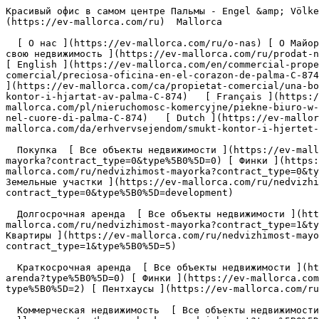
Красивый офис в самом центре Пальмы - Engel &amp; Völkers Mallorca                [ ![EV Mallorca](https://cdn.ev-mallorca.com/images/web/EV_Logo_RGB.svg) ](https://ev-mallorca.com/ru)  Mallorca  

  [ О нас ](https://ev-mallorca.com/ru/o-nas) [ О Майорке ](https://ev-mallorca.com/ru/o-mayorke) [ Контакт ](https://ev-mallorca.com/ru/adresa-ofisov) [ Продайте свою недвижимость ](https://ev-mallorca.com/ru/prodat-nedvizhimost-mayorka) [    Моя учетная запись  ](https://ev-mallorca.com/ru/moya-uchetnaya-zapis)   Русский       [ English ](https://ev-mallorca.com/en/commercial-property/beautiful-office-in-the-heart-of-palma-C-874)   [ Español ](https://ev-mallorca.com/es/inmueble-comercial/preciosa-oficina-en-el-corazon-de-palma-C-874)   [ Deutsch ](https://ev-mallorca.com/de/gewerbeimmobilie/schones-buro-im-herzen-von-palma-C-874)   [ Català ](https://ev-mallorca.com/ca/propietat-comercial/una-bonica-oficina-al-cor-de-palma-C-874)   [ Svenska ](https://ev-mallorca.com/sv/kommersiella-fastighet/vackert-kontor-i-hjartat-av-palma-C-874)   [ Français ](https://ev-mallorca.com/fr/propriete-commerciale/magnifique-bureau-au-coeur-de-palma-C-874)   [ Polski ](https://ev-mallorca.com/pl/nieruchomosc-komercyjne/piekne-biuro-w-samym-sercu-palmy-C-874)   [ Italiano ](https://ev-mallorca.com/it/proprieta-commerciale/bellissimo-ufficio-nel-cuore-di-palma-C-874)   [ Dutch ](https://ev-mallorca.com/nl/commercieel-eigendom/prachtig-kantoor-in-het-hart-van-palma-C-874)    [ Dansk ](https://ev-mallorca.com/da/erhvervsejendom/smukt-kontor-i-hjertet-af-palma-C-874)   

  Покупка  [ Все объекты недвижимости ](https://ev-mallorca.com/ru/nedvizhimost-mayorka?contract_type=0) [ Дома / Виллы ](https://ev-mallorca.com/ru/nedvizhimost-mayorka?contract_type=0&type%5B0%5D=0) [ Финки ](https://ev-mallorca.com/ru/nedvizhimost-mayorka?contract_type=0&type%5B0%5D=1) [ Квартиры ](https://ev-mallorca.com/ru/nedvizhimost-mayorka?contract_type=0&type%5B0%5D=2) [ Пентхаусы ](https://ev-mallorca.com/ru/nedvizhimost-mayorka?contract_type=0&type%5B0%5D=5) [ Земельные участки ](https://ev-mallorca.com/ru/nedvizhimost-mayorka?contract_type=0&type%5B0%5D=3) [ Новострои ](https://ev-mallorca.com/ru/nedvizhimost-mayorka?contract_type=0&type%5B0%5D=development) 

  Долгосрочная аренда  [ Все объекты недвижимости ](https://ev-mallorca.com/ru/nedvizhimost-mayorka?contract_type=1) [ Дома / Виллы ](https://ev-mallorca.com/ru/nedvizhimost-mayorka?contract_type=1&type%5B0%5D=0) [ Финки ](https://ev-mallorca.com/ru/nedvizhimost-mayorka?contract_type=1&type%5B0%5D=1) [ Квартиры ](https://ev-mallorca.com/ru/nedvizhimost-mayorka?contract_type=1&type%5B0%5D=2) [ Пентхаусы ](https://ev-mallorca.com/ru/nedvizhimost-mayorka?contract_type=1&type%5B0%5D=5) 

  Краткосрочная аренда  [ Все объекты недвижимости ](https://ev-mallorca.com/ru/kratkosrochnaya-arenda) [ Дома / Виллы ](https://ev-mallorca.com/ru/kratkosrochnaya-arenda?type%5B0%5D=0) [ Финки ](https://ev-mallorca.com/ru/kratkosrochnaya-arenda?type%5B0%5D=1) [ Квартиры ](https://ev-mallorca.com/ru/kratkosrochnaya-arenda?type%5B0%5D=2) [ Пентхаусы ](https://ev-mallorca.com/ru/kratkosrochnaya-arenda?type%5B0%5D=5) 

  Коммерческая недвижимость  [ Все объекты недвижимости ](https://ev-mallorca.com/ru/kommercheskaya-nedvizhimost) [ Сельское и лесное хозяйство ](https://ev-mallorca.com/ru/kommercheskaya-nedvizhimost?type%5B0%5D=6) [ Отель ](https://ev-mallorca.com/ru/kommercheskaya-nedvizhimost?type%5B0%5D=7) [ Промышленность ](https://ev-mallorca.com/ru/kommercheskaya-nedvizh