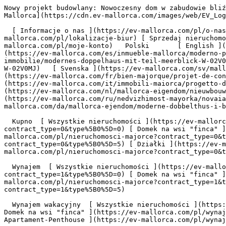
Nowy projekt budowlany: Nowoczesny dom w zabudowie bliźniaczej z częściowym widokiem na morze w Bahia Azul - Engel &amp; Völkers Mallorca                [ ![EV Mallorca](https://cdn.ev-mallorca.com/images/web/EV_Logo_RGB.svg) ](https://ev-mallorca.com/pl)  Mallorca  

  [ Informacje o nas ](https://ev-mallorca.com/pl/o-nas) [ Majorka Informacje ](https://ev-mallorca.com/pl/o-majorce) [ Kontakt ](https://ev-mallorca.com/pl/lokalizacje-biur) [ Sprzedaj nieruchomość ](https://ev-mallorca.com/pl/sprzedaj-nieruchomosc-majorce) [    Moje konto  ](https://ev-mallorca.com/pl/moje-konto)   Polski       [ English ](https://ev-mallorca.com/en/mallorca-property/modern-semi-detached-house-in-bahia-azul-W-02V0MJ)   [ Español ](https://ev-mallorca.com/es/inmueble-mallorca/moderno-pareado-con-vistas-parciales-al-mar-W-02V0MJ)   [ Deutsch ](https://ev-mallorca.com/de/mallorca-immobilie/modernes-doppelhaus-mit-teil-meerblick-W-02V0MJ)   [ Català ](https://ev-mallorca.com/ca/immoble-mallorca/casa-adossada-moderna-amb-vistes-parcials-al-mar-W-02V0MJ)   [ Svenska ](https://ev-mallorca.com/sv/mallorca-fastighet/nybyggnadsprojekt-modernt-parhus-med-delvis-havsutsikt-i-bahia-azul-W-02V0MJ)   [ Français ](https://ev-mallorca.com/fr/bien-majorque/projet-de-construction-maison-jumelee-moderne-avec-vue-partielle-sur-la-mer-a-bahia-azul-W-02V0MJ)    [ Italiano ](https://ev-mallorca.com/it/immobili-maiorca/progetto-di-nuova-costruzione-moderna-casa-bifamiliare-con-vista-parziale-sul-mare-a-bahia-azul-W-02V0MJ)   [ Dutch ](https://ev-mallorca.com/nl/mallorca-eigendom/nieuwbouwproject-moderne-twee-onder-een-kapwoning-met-gedeeltelijk-uitzicht-op-zee-in-bahia-azul-W-02V0MJ)   [ Русский ](https://ev-mallorca.com/ru/nedvizhimost-mayorka/novaia-razrabotka-sovremennyi-dvuxkvartirnyi-dom-v-baiia-azul-W-02V0MJ)   [ Dansk ](https://ev-mallorca.com/da/mallorca-ejendom/moderne-dobbelthus-i-bahia-azul-W-02V0MJ)   

  Kupno  [ Wszystkie nieruchomości ](https://ev-mallorca.com/pl/nieruchomosci-majorce?contract_type=0) [ Dom ](https://ev-mallorca.com/pl/nieruchomosci-majorce?contract_type=0&type%5B0%5D=0) [ Domek na wsi "finca" ](https://ev-mallorca.com/pl/nieruchomosci-majorce?contract_type=0&type%5B0%5D=1) [ Mieszkanie ](https://ev-mallorca.com/pl/nieruchomosci-majorce?contract_type=0&type%5B0%5D=2) [ Apartament-Penthouse ](https://ev-mallorca.com/pl/nieruchomosci-majorce?contract_type=0&type%5B0%5D=5) [ Działki ](https://ev-mallorca.com/pl/nieruchomosci-majorce?contract_type=0&type%5B0%5D=3) [ Nowe budownictwo ](https://ev-mallorca.com/pl/nieruchomosci-majorce?contract_type=0&type%5B0%5D=development) 

  Wynajem  [ Wszystkie nieruchomości ](https://ev-mallorca.com/pl/nieruchomosci-majorce?contract_type=1) [ Dom ](https://ev-mallorca.com/pl/nieruchomosci-majorce?contract_type=1&type%5B0%5D=0) [ Domek na wsi "finca" ](https://ev-mallorca.com/pl/nieruchomosci-majorce?contract_type=1&type%5B0%5D=1) [ Mieszkanie ](https://ev-mallorca.com/pl/nieruchomosci-majorce?contract_type=1&type%5B0%5D=2) [ Apartament-Penthouse ](https://ev-mallorca.com/pl/nieruchomosci-majorce?contract_type=1&type%5B0%5D=5) 

  Wynajem wakacyjny  [ Wszystkie nieruchomości ](https://ev-mallorca.com/pl/wynajmy-wakacyjne) [ Dom ](https://ev-mallorca.com/pl/wynajmy-wakacyjne?type%5B0%5D=0) [ Domek na wsi "finca" ](https://ev-mallorca.com/pl/wynajmy-wakacyjne?type%5B0%5D=1) [ Mieszkanie ](https://ev-mallorca.com/pl/wynajmy-wakacyjne?type%5B0%5D=2) [ Apartament-Penthouse ](http