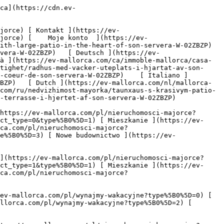
s://ev-mallorca.com/pl/moje-konto) 

 [   Zapraszamy do kontaktu pod numerem telefonu +34 971 01 63 55   ](tel:+34971016355) 

             ![Kamienica z pięknym patio w samym sercu Son Servera-1](https://cdn.ev-mallorca.com/images/properties/1e2180dc-99ba-49b9-9533-6b7892a2e107/49336309-2398-4915-8202-615b5d99d8ba.jpg?crop=true&crop_gravity=northwest&format=webp&quality=80)  

         ![Kamienica z pięknym patio w samym sercu Son Servera-2](https://cdn.ev-mallorca.com/images/properties/1e2180dc-99ba-49b9-9533-6b7892a2e107/19a6c51b-8a60-4d0c-95c3-cfeb91b9354e.jpg?crop=true&crop_gravity=northwest&format=webp&quality=80)  

         ![Kamienica z pięknym patio w samym sercu Son Servera-3](https://cdn.ev-mallorca.com/images/properties/1e2180dc-99ba-49b9-9533-6b7892a2e107/f7e860e5-0382-45ff-8df5-8b3732e26795.jpg?crop=true&crop_gravity=northwest&format=webp&quality=80)  

         ![Kamienica z pięknym patio w samym sercu Son Servera-4](https://cdn.ev-mallorca.com/images/properties/1e2180dc-99ba-49b9-9533-6b7892a2e107/0141e603-8598-494f-b7cf-a2b94cea81d3.jpg?crop=true&crop_gravity=northwest&format=webp&quality=80)  

         ![Kamienica z pięknym patio w samym sercu Son Servera-5](https://cdn.ev-mallorca.com/images/properties/1e2180dc-99ba-49b9-9533-6b7892a2e107/cb88b30f-5c78-4950-bb5e-95d03624cbc9.jpg?crop=true&crop_gravity=northwest&format=webp&quality=80)  

         ![Kamienica z pięknym patio w samym sercu Son Servera-6](https://cdn.ev-