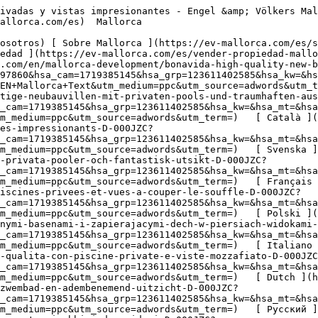
=1719385145&hsa_grp=123611402585&hsa_kw=&hsa_mt=&hsa_net=adwords&hsa_src=g&hsa_tgt=aud-843198270608%3Adsa-111224834417&hsa_ver=3&utm_campaign=EN+Mallorca+Text&utm_medium=ppc&utm_source=adwords&utm_term=)   [ Dutch ](https://ev-mallorca.com/nl/mallorca-nieuwbouw-project/bonavida-hoogwaardige-nieuwbouwvillas-met-privezwembad-en-adembenemend-uitzicht-D-000JZC?gad_source=1&hsa_acc=5711025395&hsa_ad=530322397860&hsa_cam=1719385145&hsa_grp=123611402585&hsa_kw=&hsa_mt=&hsa_net=adwords&hsa_src=g&hsa_tgt=aud-843198270608%3Adsa-111224834417&hsa_ver=3&utm_campaign=EN+Mallorca+Text&utm_medium=ppc&utm_source=adwords&utm_term=)   [ Русский ](https://ev-mallorca.com/ru/novostroy-mayorka/bonavida-vysokokacestvennye-novye-villy-s-castnymi-basseinami-i-zaxvatyvaiushhimi-dux-vidami-D-000JZC?gad_source=1&hsa_acc=5711025395&hsa_ad=530322397860&hsa_cam=1719385145&hsa_grp=123611402585&hsa_kw=&hsa_mt=&hsa_net=adwords&hsa_src=g&hsa_tgt=aud-843198270608%3Adsa-111224834417&hsa_ver=3&utm_campaign=EN+Mallorca+Text&utm_medium=ppc&utm_source=adwords&utm_term=)   [ Dansk ](https://ev-mallorca.com/da/mallorca-nye-bolig/bonavida-nybyggede-villaer-af-hoj-kvalitet-med-private-pools-og-betagende-udsigt-D-000JZC?gad_source=1&hsa_acc=5711025395&hsa_ad=530322397860&hsa_cam=1719385145&hsa_grp=123611402585&hsa_kw=&hsa_mt=&hsa_net=adwords&hsa_src=g&hsa_tgt=aud-843198270608%3Adsa-111224834417&hsa_ver=3&utm_campaign=EN+Mallorca+Text&utm_medium=ppc&utm_source=adwords&utm_term=)   

  Comprar  [ Todas las propiedades ](https://ev-mallorca.com/es/inmobiliaria-mallorca?contract_type=0) [ Casa ](https://ev-mallorca.com/es/inmobiliaria-mallorca?contract_type=0&type%5B0%5D=0) [ Finca ](https://ev-mallorca.com/es/inmobiliaria-mallorca?contract_type=0&type%5B0%5D=1) [ Apartamento ](https://ev-mallorca.com/es/inmobiliaria-mallorca?contract_type=0&type%5B0%5D=2) [ Ático ](https://ev-mallorca.com/es/inmobiliaria-mallorca?contract_type=0&type%5B0%5D=5) [ Solares ](https://ev-mallorca.com/es/inmobiliaria-mallorca?contract_type=0&type%5B0%5D=3) [ Obra nueva ](https://ev-mallorca.com/es/inmobiliaria-mallorca?contract_type=0&type%5B0%5D=development) 

  Alquilar  [ Todas las propiedades ](https://ev-mallorca.com/es/inmobiliaria-mallorca?contract_type=1) [ Casa ](https://ev-mallorca.com/es/inmobiliaria-mallorca?contract_type=1&type%5B0%5D=0) [ Finca ](https://ev-mallorca.com/es/inmobiliaria-mallorca?contract_type=1&type%5B0%5D=1) [ Apartamento ](https://ev-mallorca.com/es/inmobiliaria-mallorca?contract_type=1&type%5B0%5D=2) [ Ático ](https://ev-mallorca.com/es/inmobiliaria-mallorca?contract_type=1&type%5B0%5D=5) 

  Alquiler Vacacional  [ Todas las propiedades ](https://ev-mallorca.com/es/alquiler-vacacional) [ Casa ](https://ev-mallorca.com/es/alquiler-vacacional?type%5B0%5D=0) [ Finca ](https://ev-mallorca.com/es/alquiler-vacacional?type%5B0%5D=1) [ Apartamento ](https://ev-mallorca.com/es/alquiler-vacacional?type%5B0%5D=2) [ Ático ](https://ev-mallorca.com/es/alquiler-vacacional?type%5B0%5D=5) 

  Comercial  [ Todas las propiedades ](https://ev-mallorca.com/es/propiedades-comerciales) [ Agricultura y bosques ](https://ev-mallorca.com/es/propiedades-comerciales?type%5B0%5D=6) [ Hotel ](https://ev-mallorca.com/es/propiedades-comerciales?type%5B0%5D=7) [ Industria ](https://ev-mallorca.com/es/propiedades-comerciales?type%5B0%5D=8) [ Inversión ](https://ev-mallorca.com/es/propiedades-comerciales?type%5B0%5D=9) [ Gas