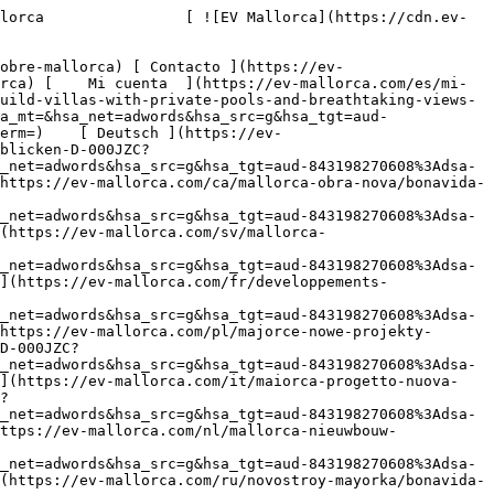
tronomía ](https://ev-mallorca.com/es/propiedades-comerciales?type%5B0%5D=10) [ Solares ](https://ev-mallorca.com/es/propiedades-comerciales?type%5B0%5D=11) [ Oficina ](https://ev-mallorca.com/es/propiedades-comerciales?type%5B0%5D=12) [ Otros ](https://ev-mallorca.com/es/propiedades-comerciales?type%5B0%5D=13) [ Tienda ](https://ev-mallorca.com/es/propiedades-comerciales?type%5B0%5D=14) 

 [ Obra nueva ](https://ev-mallorca.com/es/obra-nueva-mallorca) 

     Español       [ English ](https://ev-mallorca.com/en/mallorca-development/bonavida-high-quality-new-build-villas-with-private-pools-and-breathtaking-views-D-000JZC?gad_source=1&hsa_acc=5711025395&hsa_ad=530322397860&hsa_cam=1719385145&hsa_grp=123611402585&hsa_kw=&hsa_mt=&hsa_net=adwords&hsa_src=g&hsa_tgt=aud-843198270608%3Adsa-111224834417&hsa_ver=3&utm_campaign=EN+Mallorca+Text&utm_medium=ppc&utm_source=adwords&utm_term=)    [ Deutsch ](https://ev-mallorca.com/de/mallorca-neubauprojekt/bonavida-hochwertige-neubauvillen-mit-privaten-pools-und-traumhaften-ausblicken-D-000JZC?gad_source=1&hsa_acc=5711025395&hsa_ad=530322397860&hsa_cam=1719385145&hsa_grp=123611402585&hsa_kw=&hsa_mt=&hsa_net=adwords&hsa_src=g&hsa_tgt=aud-843198270608%3Adsa-111224834417&hsa_ver=3&utm_campaign=EN+Mallorca+Text&utm_medium=ppc&utm_source=adwords&utm_term=)   [ Català ](https://ev-mallorca.com/ca/mallorca-obra-nova/bonavida-noves-viles-dalta-qualitat-amb-piscines-privades-i-vistes-impressionants-D-000JZC?gad_source=1&hsa_acc=5711025395&hsa_ad=530322397860&hsa_cam=1719385145&hsa_grp=123611402585&hsa_kw=&hsa_mt=&hsa_net=adwords&hsa_src=g&hsa_tgt=aud-843198270608%3Adsa-111224834417&hsa_ver=3&utm_campaign=EN+Mallorca+Text&utm_medium=ppc&utm_source=adwords&utm_term=)   [ Svenska ](https://ev-mallorca.com/sv/mallorca-utveckling/bonavida-nybyggda-villor-av-hog-kvalitet-med-privata-pooler-och-fantastisk-utsikt-D-000JZC?gad_source=1&hsa_acc=5711025395&hsa_ad=530322397860&hsa_cam=1719385145&hsa_grp=123611402585&hsa_kw=&hsa_mt=&hsa_net=adwords&hsa_src=g&hsa_tgt=aud-843198270608%3Adsa-111224834417&hsa_ver=3&utm_campaign=EN+Mallorca+Text&utm_medium=ppc&utm_source=adwords&utm_term=)   [ Français ](https://ev-mallorca.com/fr/developpements-majorque/bonavida-villas-neuves-de-haute-qualite-avec-piscines-privees-et-vues-a-couper-le-souffle-D-000JZC?gad_source=1&hsa_acc=5711025395&hsa_ad=530322397860&hsa_cam=1719385145&hsa_grp=123611402585&hsa_kw=&hsa_mt=&hsa_net=adwords&hsa_src=g&hsa_tgt=aud-843198270608%3Adsa-111224834417&hsa_ver=3&utm_campaign=EN+Mallorca+Text&utm_medium=ppc&utm_source=adwords&utm_term=)   [ Polski ](https://ev-mallorca.com/pl/majorce-nowe-projekty-budowlane/bonavida-wysokiej-jakosci-nowe-wille-z-prywatnymi-basenami-i-zapierajacymi-dech-w-piersiach-widokami-D-000JZC?gad_source=1&hsa_acc=5711025395&hsa_ad=530322397860&hsa_cam=1719385145&hsa_grp=123611402585&hsa_kw=&hsa_mt=&hsa_net=adwords&hsa_src=g&hsa_tgt=aud-843198270608%3Adsa-111224834417&hsa_ver=3&utm_campaign=EN+Mallorca+Text&utm_medium=ppc&utm_source=adwords&utm_term=)   [ Italiano ](https://ev-mallorca.com/it/maiorca-progetto-nuova-costruzione/bonavida-ville-di-nuova-costruzione-di-alta-qualita-con-piscine-private-e-viste-mozzafiato-D-000JZC?gad_source=1&hsa_acc=5711025395&hsa_ad=5303223