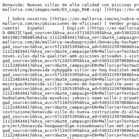
Bonavida: Nuevas villas de alta calidad con piscinas privadas y vistas impresionantes - Engel &amp; Völkers Mallorca                [ ![EV Mallorca](https://cdn.ev-mallorca.com/images/web/EV_Logo_RGB.svg) ](https://ev-mallorca.com/es)  Mallorca  

  [ Sobre nosotros ](https://ev-mallorca.com/es/sobre-nosotros) [ Sobre Mallorca ](https://ev-mallorca.com/es/sobre-mallorca) [ Contacto ](https://ev-mallorca.com/es/ubicaciones-de-oficinas) [ Vender propiedad ](https://ev-mallorca.com/es/vender-propiedad-mallorca) [    Mi cuenta  ](https://ev-mallorca.com/es/mi-cuenta)   Español       [ English ](https://ev-mallorca.com/en/mallorca-development/bonavida-high-quality-new-build-villas-with-private-pools-and-breathtaking-views-D-000JZC?gad_source=1&hsa_acc=5711025395&hsa_ad=530322397860&hsa_cam=1719385145&hsa_grp=123611402585&hsa_kw=&hsa_mt=&hsa_net=adwords&hsa_src=g&hsa_tgt=aud-843198270608%3Adsa-111224834417&hsa_ver=3&utm_campaign=EN+Mallorca+Text&utm_medium=ppc&utm_source=adwords&utm_term=)    [ Deutsch ](https://ev-mallorca.com/de/mallorca-neubauprojekt/bonavida-hochwertige-neubauvillen-mit-privaten-pools-und-traumhaften-ausblicken-D-000JZC?gad_source=1&hsa_acc=5711025395&hsa_ad=530322397860&hsa_cam=1719385145&hsa_grp=123611402585&hsa_kw=&hsa_mt=&hsa_net=adwords&hsa_src=g&hsa_tgt=aud-843198270608%3Adsa-111224834417&hsa_ver=3&utm_campaign=EN+Mallorca+Text&utm_medium=ppc&utm_source=adwords&utm_term=)   [ Català ](https://ev-mallorca.com/ca/mallorca-obra-nova/bonavida-noves-viles-dalta-qualitat-amb-piscines-privades-i-vistes-impressionants-D-000JZC?gad_source=1&hsa_acc=5711025395&hsa_ad=530322397860&hsa_cam=1719385145&hsa_grp=123611402585&hsa_kw=&hsa_mt=&hsa_net=adwords&hsa_src=g&hsa_tgt=aud-843198270608%3Adsa-111224834417&hsa_ver=3&utm_campaign=EN+Mallorca+Text&utm_medium=ppc&utm_source=adwords&utm_term=)   [ Svenska ](https://ev-mallorca.com/sv/mallorca-utveckling/bonavida-nybyggda-villor-av-hog-kvalitet-med-privata-pooler-och-fantastisk-utsikt-D-000JZC?gad_source=1&hsa_acc=5711025395&hsa_ad=530322397860&hsa_cam=1719385145&hsa_grp=123611402585&hsa_kw=&hsa_mt=&hsa_net=adwords&hsa_src=g&hsa_tgt=aud-843198270608%3Adsa-111224834417&hsa_ver=3&utm_campaign=EN+Mallorca+Text&utm_medium=ppc&utm_source=adwords&utm_term=)   [ Français ](https://ev-mallorca.com/fr/developpements-majorque/bonavida-villas-neuves-de-haute-qualite-avec-piscines-privees-et-vues-a-couper-le-souffle-D-000JZC?gad_source=1&hsa_acc=5711025395&hsa_ad=530322397860&hsa_cam=1719385145&hsa_grp=123611402585&hsa_kw=&hsa_mt=&hsa_net=adwords&hsa_src=g&hsa_tgt=aud-843198270608%3Adsa-111224834417&hsa_ver=3&utm_campaign=EN+Mallorca+Text&utm_medium=ppc&utm_source=adwords&utm_term=)   [ Polski ](https://ev-mallorca.com/pl/majorce-nowe-projekty-budowlane/bonavida-wysokiej-jakosci-nowe-wille-z-prywatnymi-basenami-i-zapierajacymi-dech-w-piersiach-widokami-D-000JZC?gad_source=1&hsa_acc=5711025395&hsa_ad=530322397860&hsa_cam=1719385145&hsa_grp=123611402585&hsa_kw=&hsa_mt=&hsa_net=adwords&hsa_src=g&hsa_tgt=aud-843198270608%3Adsa-111224834417&hsa_ver=3&utm_campaign=EN+Mallorca+Text&utm_medium=ppc&utm_source=adwords&utm_term=)   [ Italiano ](https://ev-mallorca.com/it/maiorca-progetto-nuova-costruzione/bonavida-ville-di-nuova-costruzione-di-alta-qualita-con-piscine-private-e-viste-mozzafiato-D-000JZC?gad_source=1&hsa_acc=5711025395&hsa_ad=530322397860&hsa_cam