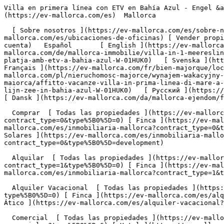
Villa en primera línea con ETV en Bahía Azul - Engel &amp; Völkers Mallorca                [ ![EV Mallorca](https://cdn.ev-mallorca.com/images/web/EV_Logo_RGB.svg) ](https://ev-mallorca.com/es)  Mallorca  

  [ Sobre nosotros ](https://ev-mallorca.com/es/sobre-nosotros) [ Sobre Mallorca ](https://ev-mallorca.com/es/sobre-mallorca) [ Contacto ](https://ev-mallorca.com/es/ubicaciones-de-oficinas) [ Vender propiedad ](https://ev-mallorca.com/es/vender-propiedad-mallorca) [    Mi cuenta  ](https://ev-mallorca.com/es/mi-cuenta)   Español       [ English ](https://ev-mallorca.com/en/mallorca-property/frontline-villa-with-etv-in-bahia-azul-W-01HUK0)    [ Deutsch ](https://ev-mallorca.com/de/mallorca-immobilie/villa-in-1-meereslinie-mit-etv-in-bahia-azul-W-01HUK0)   [ Català ](https://ev-mallorca.com/ca/immoble-mallorca/vila-davant-de-la-platja-amb-etv-a-bahia-azul-W-01HUK0)   [ Svenska ](https://ev-mallorca.com/sv/mallorca-fastighet/semesterbostad-villa-i-forsta-havslinjen-i-bahia-azul-W-01HUK0)   [ Français ](https://ev-mallorca.com/fr/bien-majorque/location-de-vacances-villa-en-premiere-ligne-de-mer-a-bahia-azul-W-01HUK0)   [ Polski ](https://ev-mallorca.com/pl/nieruchomosc-majorce/wynajem-wakacyjny-willa-w-pierwszej-linii-brzegowej-w-bahia-azul-W-01HUK0)   [ Italiano ](https://ev-mallorca.com/it/immobili-maiorca/affitto-vacanze-villa-in-prima-linea-di-mare-a-bahia-azul-W-01HUK0)   [ Dutch ](https://ev-mallorca.com/nl/mallorca-eigendom/vakantiehuis-villa-in-eerste-lijn-zee-in-bahia-azul-W-01HUK0)   [ Русский ](https://ev-mallorca.com/ru/nedvizhimost-mayorka/arenda-na-vremia-otpuska-villa-na-pervoi-linii-v-baiia-azul-W-01HUK0)   [ Dansk ](https://ev-mallorca.com/da/mallorca-ejendom/frontline-villa-med-etv-i-bahia-azul-W-01HUK0)   

  Comprar  [ Todas las propiedades ](https://ev-mallorca.com/es/inmobiliaria-mallorca?contract_type=0) [ Casa ](https://ev-mallorca.com/es/inmobiliaria-mallorca?contract_type=0&type%5B0%5D=0) [ Finca ](https://ev-mallorca.com/es/inmobiliaria-mallorca?contract_type=0&type%5B0%5D=1) [ Apartamento ](https://ev-mallorca.com/es/inmobiliaria-mallorca?contract_type=0&type%5B0%5D=2) [ Ático ](https://ev-mallorca.com/es/inmobiliaria-mallorca?contract_type=0&type%5B0%5D=5) [ Solares ](https://ev-mallorca.com/es/inmobiliaria-mallorca?contract_type=0&type%5B0%5D=3) [ Obra nueva ](https://ev-mallorca.com/es/inmobiliaria-mallorca?contract_type=0&type%5B0%5D=development) 

  Alquilar  [ Todas las propiedades ](https://ev-mallorca.com/es/inmobiliaria-mallorca?contract_type=1) [ Casa ](https://ev-mallorca.com/es/inmobiliaria-mallorca?contract_type=1&type%5B0%5D=0) [ Finca ](https://ev-mallorca.com/es/inmobiliaria-mallorca?contract_type=1&type%5B0%5D=1) [ Apartamento ](https://ev-mallorca.com/es/inmobiliaria-mallorca?contract_type=1&type%5B0%5D=2) [ Ático ](https://ev-mallorca.com/es/inmobiliaria-mallorca?contract_type=1&type%5B0%5D=5) 

  Alquiler Vacacional  [ Todas las propiedades ](https://ev-mallorca.com/es/alquiler-vacacional) [ Casa ](https://ev-mallorca.com/es/alquiler-vacacional?type%5B0%5D=0) [ Finca ](https://ev-mallorca.com/es/alquiler-vacacional?type%5B0%5D=1) [ Apartamento ](https://ev-mallorca.com/es/alquiler-vacacional?type%5B0%5D=2) [ Ático ](https://ev-mallorca.com/es/alquiler-vacacional?type%5B0%5D=5) 

  Comercial  [ Todas las propiedades ](https://