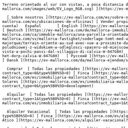
Terreno orientado al sur con vistas, a poca distancia del pueblo de Calvià - Engel &amp; Völkers Mallorca                [ ![EV Mallorca](https://cdn.ev-mallorca.com/images/web/EV_Logo_RGB.svg) ](https://ev-mallorca.com/es)  Mallorca  

  [ Sobre nosotros ](https://ev-mallorca.com/es/sobre-nosotros) [ Sobre Mallorca ](https://ev-mallorca.com/es/sobre-mallorca) [ Contacto ](https://ev-mallorca.com/es/ubicaciones-de-oficinas) [ Vender propiedad ](https://ev-mallorca.com/es/vender-propiedad-mallorca) [    Mi cuenta  ](https://ev-mallorca.com/es/mi-cuenta)   Español       [ English ](https://ev-mallorca.com/en/mallorca-property/south-facing-plot-with-views-a-short-distance-from-the-village-of-calvia-W-047G8H)    [ Deutsch ](https://ev-mallorca.com/de/mallorca-immobilie/sudlich-ausgerichtetes-grundstuck-mit-aussicht-fusslaufig-zum-dorf-calvia-W-047G8H)   [ Català ](https://ev-mallorca.com/ca/immoble-mallorca/una-parcella-orientada-al-sud-amb-vistes-a-poca-distancia-del-poble-de-calvia-W-047G8H)   [ Svenska ](https://ev-mallorca.com/sv/mallorca-fastighet/soderlage-tomt-med-utsikt-inom-gangavstand-fran-byn-calvia-W-047G8H)   [ Français ](https://ev-mallorca.com/fr/bien-majorque/terrain-oriente-au-sud-avec-vue-a-proximite-du-village-de-calvia-W-047G8H)   [ Polski ](https://ev-mallorca.com/pl/nieruchomosc-majorce/dzialka-od-strony-poludniowej-z-widokiem-w-odleglosci-spaceru-od-miejscowosci-calvia-W-047G8H)   [ Italiano ](https://ev-mallorca.com/it/immobili-maiorca/terreno-esposto-a-sud-con-vista-a-pochi-passi-dal-villaggio-di-calvia-W-047G8H)   [ Dutch ](https://ev-mallorca.com/nl/mallorca-eigendom/perceel-op-het-zuiden-met-uitzicht-op-loopafstand-van-het-dorp-calvia-W-047G8H)   [ Русский ](https://ev-mallorca.com/ru/nedvizhimost-mayorka/ucastok-s-vidom-na-iug-v-neskolkix-minutax-xodby-ot-derevni-kalvia-W-047G8H)   [ Dansk ](https://ev-mallorca.com/da/mallorca-ejendom/sydvendt-grund-med-udsigt-inden-for-gaafstand-af-landsbyen-calvia-W-047G8H)   

  Comprar  [ Todas las propiedades ](https://ev-mallorca.com/es/inmobiliaria-mallorca?contract_type=0) [ Casa ](https://ev-mallorca.com/es/inmobiliaria-mallorca?contract_type=0&type%5B0%5D=0) [ Finca ](https://ev-mallorca.com/es/inmobiliaria-mallorca?contract_type=0&type%5B0%5D=1) [ Apartamento ](https://ev-mallorca.com/es/inmobiliaria-mallorca?contract_type=0&type%5B0%5D=2) [ Ático ](https://ev-mallorca.com/es/inmobiliaria-mallorca?contract_type=0&type%5B0%5D=5) [ Solares ](https://ev-mallorca.com/es/inmobiliaria-mallorca?contract_type=0&type%5B0%5D=3) [ Obra nueva ](https://ev-mallorca.com/es/inmobiliaria-mallorca?contract_type=0&type%5B0%5D=development) 

  Alquilar  [ Todas las propiedades ](https://ev-mallorca.com/es/inmobiliaria-mallorca?contract_type=1) [ Casa ](https://ev-mallorca.com/es/inmobiliaria-mallorca?contract_type=1&type%5B0%5D=0) [ Finca ](https://ev-mallorca.com/es/inmobiliaria-mallorca?contract_type=1&type%5B0%5D=1) [ Apartamento ](https://ev-mallorca.com/es/inmobiliaria-mallorca?contract_type=1&type%5B0%5D=2) [ Ático ](https://ev-mallorca.com/es/inmobiliaria-mallorca?contract_type=1&type%5B0%5D=5) 

  Alquiler Vacacional  [ Todas las propiedades ](https://ev-mallorca.com/es/alquiler-vacacional) [ Casa ](https://ev-mallorca.com/es/alquiler-vacacional?type%5B0%5D=0) [ Finca ](https://ev-mallorca.com/es/alquiler-vacacional?type%5B0%5D=1) [ Apartamento ](https://ev-mallorca.com/es/alquiler-vacacional?type%5B0%5D=2) [ Ático ](https://ev-mallorca.com/es/alquiler-vacacional?type%5B0%5D=5) 

  Comercial  [ Todas las propiedades ](https://ev-mallorca.com/es/propiedades-comerciales) [