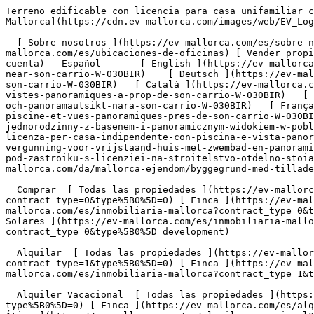
Terreno edificable con licencia para casa unifamiliar con piscina y vistas panorámicas cerca de Son Carrió - Engel &amp; Völkers Mallorca                [ ![EV Mallorca](https://cdn.ev-mallorca.com/images/web/EV_Logo_RGB.svg) ](https://ev-mallorca.com/es)  Mallorca  

  [ Sobre nosotros ](https://ev-mallorca.com/es/sobre-nosotros) [ Sobre Mallorca ](https://ev-mallorca.com/es/sobre-mallorca) [ Contacto ](https://ev-mallorca.com/es/ubicaciones-de-oficinas) [ Vender propiedad ](https://ev-mallorca.com/es/vender-propiedad-mallorca) [    Mi cuenta  ](https://ev-mallorca.com/es/mi-cuenta)   Español       [ English ](https://ev-mallorca.com/en/mallorca-property/building-plot-with-license-for-a-single-family-house-with-pool-and-panoramic-view-near-son-carrio-W-030BIR)    [ Deutsch ](https://ev-mallorca.com/de/mallorca-immobilie/baugrundstuck-mit-lizenz-fur-einfamilienhaus-mit-pool-und-panoramablick-bei-son-carrio-W-030BIR)   [ Català ](https://ev-mallorca.com/ca/immoble-mallorca/parcella-amb-llicencia-durbanitzacio-per-a-una-casa-unifamiliar-aillada-amb-piscina-i-vistes-panoramiques-a-prop-de-son-carrio-W-030BIR)   [ Svenska ](https://ev-mallorca.com/sv/mallorca-fastighet/byggnadstomt-med-licens-for-fristaende-hus-med-pool-och-panoramautsikt-nara-son-carrio-W-030BIR)   [ Français ](https://ev-mallorca.com/fr/bien-majorque/terrain-a-batir-avec-licence-pour-maison-individuelle-avec-piscine-et-vues-panoramiques-pres-de-son-carrio-W-030BIR)   [ Polski ](https://ev-mallorca.com/pl/nieruchomosc-majorce/dzialka-budowlana-z-pozwoleniem-na-dom-jednorodzinny-z-basenem-i-panoramicznym-widokiem-w-poblizu-son-carrio-W-030BIR)   [ Italiano ](https://ev-mallorca.com/it/immobili-maiorca/terreno-edificabile-con-licenza-per-casa-indipendente-con-piscina-e-vista-panoramica-vicino-a-son-carrio-W-030BIR)   [ Dutch ](https://ev-mallorca.com/nl/mallorca-eigendom/bouwkavel-met-vergunning-voor-vrijstaand-huis-met-zwembad-en-panoramisch-uitzicht-nabij-son-carrio-W-030BIR)   [ Русский ](https://ev-mallorca.com/ru/nedvizhimost-mayorka/ucastok-pod-zastroiku-s-licenziei-na-stroitelstvo-otdelno-stoiashhego-doma-s-basseinom-i-panoramnym-vidom-nedaleko-ot-son-karrio-W-030BIR)   [ Dansk ](https://ev-mallorca.com/da/mallorca-ejendom/byggegrund-med-tilladelse-til-et-enfamiliehus-med-pool-og-panoramaudsigt-naer-son-carrio-W-030BIR)   

  Comprar  [ Todas las propiedades ](https://ev-mallorca.com/es/inmobiliaria-mallorca?contract_type=0) [ Casa ](https://ev-mallorca.com/es/inmobiliaria-mallorca?contract_type=0&type%5B0%5D=0) [ Finca ](https://ev-mallorca.com/es/inmobiliaria-mallorca?contract_type=0&type%5B0%5D=1) [ Apartamento ](https://ev-mallorca.com/es/inmobiliaria-mallorca?contract_type=0&type%5B0%5D=2) [ Ático ](https://ev-mallorca.com/es/inmobiliaria-mallorca?contract_type=0&type%5B0%5D=5) [ Solares ](https://ev-mallorca.com/es/inmobiliaria-mallorca?contract_type=0&type%5B0%5D=3) [ Obra nueva ](https://ev-mallorca.com/es/inmobiliaria-mallorca?contract_type=0&type%5B0%5D=development) 

  Alquilar  [ Todas las propiedades ](https://ev-mallorca.com/es/inmobiliaria-mallorca?contract_type=1) [ Casa ](https://ev-mallorca.com/es/inmobiliaria-mallorca?contract_type=1&type%5B0%5D=0) [ Finca ](https://ev-mallorca.com/es/inmobiliaria-mallorca?contract_type=1&type%5B0%5D=1) [ Apartamento ](https://ev-mallorca.com/es/inmobiliaria-mallorca?contract_type=1&type%5B0%5D=2) [ Ático ](https://ev-mallorca.com/es/inmobiliaria-mallorca?contract_type=1&type