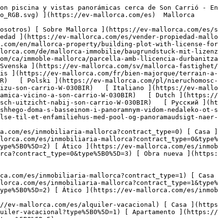
%5B0%5D=5) 

  Alquiler Vacacional  [ Todas las propiedades ](https://ev-mallorca.com/es/alquiler-vacacional) [ Casa ](https://ev-mallorca.com/es/alquiler-vacacional?type%5B0%5D=0) [ Finca ](https://ev-mallorca.com/es/alquiler-vacacional?type%5B0%5D=1) [ Apartamento ](https://ev-mallorca.com/es/alquiler-vacacional?type%5B0%5D=2) [ Ático ](https://ev-mallorca.com/es/alquiler-vacacional?type%5B0%5D=5) 

  Comercial  [ Todas las propiedades ](https://ev-mallorca.com/es/propiedades-comerciales) [ Agricultura y bosques ](https://ev-mallorca.com/es/propiedades-comerciales?type%5B0%5D=6) [ Hotel ](https://ev-mallorca.com/es/propiedades-comerciales?type%5B0%5D=7) [ Industria ](https://ev-mallorca.com/es/propiedades-comerciales?type%5B0%5D=8) [ Inversión ](https://ev-mallorca.com/es/propiedades-comerciales?type%5B0%5D=9) [ Gastronomía ](https://ev-mallorca.com/es/propiedades-comerciales?type%5B0%5D=10) [ Solares ](https://ev-mallorca.com/es/propiedades-comerciales?type%5B0%5D=11) [ Oficina ](https://ev-mallorca.com/es/propiedades-comerciales?type%5B0%5D=12) [ Otros ](https://ev-mallorca.com/es/propiedades-comerciales?type%5B0%5D=13) [ Tienda ](https://ev-mallorca.com/es/propiedades-comerciales?type%5B0%5D=14) 

 [ Obra nueva ](https://ev-mallorca.com/es/obra-nueva-mallorca) 

     Español       [ English ](https://ev-mallorca.com/en/mallorca-property/building-plot-with-license-for-a-single-family-house-with-pool-and-panoramic-view-near-son-carrio-W-030BIR)    [ Deutsch ](https://ev-mallorca.com/de/mallorca-immobilie/baugrundstuck-mit-lizenz-fur-einfamilienhaus-mit-pool-und-panoramablick-bei-son-carrio-W-030BIR)   [ Català ](https://ev-mallorca.com/ca/immoble-mallorca/parcella-amb-llicencia-durbanitzacio-per-a-una-casa-unifamiliar-aillada-amb-piscina-i-vistes-panoramiques-a-prop-de-son-carrio-W-030BIR)   [ Svenska ](https://ev-mallorca.com/sv/mallorca-fastighet/byggnadstomt-med-licens-for-fristaende-hus-med-pool-och-panoramautsikt-nara-son-carrio-W-030BIR)   [ Français ](https://ev-mallorca.com/fr/bien-majorque/terrain-a-batir-avec-licence-pour-maison-individuelle-avec-piscine-et-vues-panoramiques-pres-de-son-carrio-W-030BIR)   [ Polski ](https://ev-mallorca.com/pl/nieruchomosc-majorce/dzialka-budowlana-z-pozwoleniem-na-dom-jednorodzinny-z-basenem-i-panoramicznym-widokiem-w-poblizu-son-carrio-W-030BIR)   [ Italiano ](https://ev-mallorca.com/it/immobili-maiorca/terreno-edificabile-con-licenza-per-casa-indipendente-con-piscina-e-vista-panoramica-vicino-a-son-carrio-W-030BIR)   [ Dutch ](https://ev-mallorca.com/nl/mallorca-eigendom/bouwkavel-met-vergunning-voor-vrijstaand-huis-met-zwembad-en-panoramisch-uitzicht-nabij-son-carrio-W-030BIR)   [ Русский ](https://ev-mallorca.com/ru/nedvizhimost-mayorka/ucastok-pod-zastroiku-s-licenziei-na-stroitelstvo-otdelno-stoiashhego-doma-s-basseinom-i-panoramnym-vidom-nedaleko-ot-son-karrio-W-030BIR)   [ Dansk ](https://ev-mallorca.com/da/mallorca-ejendom/byggegrund-med-tilladelse-til-et-enfamiliehus-med-pool-og-panoramaudsigt-naer-son-carrio-W-030BIR)   

 [ ![EV Mallorca](https://cdn.ev-mallorca.com/images/web/EV_Logo_RGB.svg) ](https://ev-mallorca.com/es)  Open main menu    

   Comprar     [ Todas las propiedades ](https://ev-mallorca.com/es/inmobiliaria-mallorca?contract_type=0) [ Casa ](https://ev-mallorca.com/es/inmobiliaria-mallorca?contract_type=0&type%5B0%5D=0) [ Finca ](https://ev-mallorca.com/es/inmobiliaria-mallorca?contract_type=0&type%5B0%5D=1) [ Apartamento ](https://ev-mallorca.com/es/inmobiliaria-mallorca?contract_typ