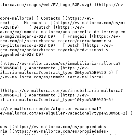
ropiedades-comerciales) [ Agricultura y bosques ](https://ev-mallorca.com/es/propiedades-comerciales?type%5B0%5D=6) [ Hotel ](https://ev-mallorca.com/es/propiedades-comerciales?type%5B0%5D=7) [ Industria ](https://ev-mallorca.com/es/propiedades-comerciales?type%5B0%5D=8) [ Inversión ](https://ev-mallorca.com/es/propiedades-comerciales?type%5B0%5D=9) [ Gastronomía ](https://ev-mallorca.com/es/propiedades-comerciales?type%5B0%5D=10) [ Solares ](https://ev-mallorca.com/es/propiedades-comerciales?type%5B0%5D=11) [ Oficina ](https://ev-mallorca.com/es/propiedades-comerciales?type%5B0%5D=12) [ Otros ](https://ev-mallorca.com/es/propiedades-comerciales?type%5B0%5D=13) [ Tienda ](https://ev-mallorca.com/es/propiedades-comerciales?type%5B0%5D=14) 

 [ Obra nueva ](https://ev-mallorca.com/es/obra-nueva-mallorca) 

 [ Sobre nosotros ](https://ev-mallorca.com/es/sobre-nosotros) 

 [ Sobre Mallorca ](https://ev-mallorca.com/es/sobre-mallorca) 

 [ Vender propiedad ](https://ev-mallorca.com/es/vender-propiedad-mallorca) 

 [ Contacto ](https://ev-mallorca.com/es/ubicaciones-de-oficinas) 

   [ Mi cuenta ](https://ev-mallorca.com/es/mi-cuenta) 

 [   Call Us on +34 971 01 63 55   ](tel:+34971016355) 

             ![Solar en un entorno pintoresco-1](https://cdn.ev-mallorca.com/images/properties/958c0884-8445-49ee-922d-0c025fc56e25/b4d2af9d-9baa-4bf5-9874-816645cc6e8c.jpg?crop=true&crop_gravity=northwest&format=webp&quality=80)  

         ![Solar en un entorno pintoresco-2](https://cdn.ev-mallorca.com/images/properties/958c0884-8445-49ee-922d-0c025fc56e25/9cb1dfd5-b993-4f98-9042-6182bca45986.jpg?crop=true&crop_gravity=northwest&format=webp&quality=80)  

         ![Solar en un entorno pintoresco-3](https://cdn.ev-mallorca.com/images/properties/958c0884-8445-49ee-922d-0c025fc56e25/5fdbc5e9-6cbf-4ed0-9570-65f2867f5a48.jpg?crop=true&crop_gravity=northwest&format=webp&quality=80)  

         ![Solar en un entorno pintoresco-4](https://cdn.ev-mallorca.com/images/properties/958c0884-8445-49ee-922d-0c025fc56e25/988034b9-2f75-42cc-bf2b-f14d1efcb5b2.jpg?crop=true&crop_gravity=northwest&format=webp&quality=80)  

   ![Scroll prev](https://cdn.ev-mallorca.com/images/web/image-gallery-prev.png?width=40&height=112&crop=true&crop_gravity=center&format=webp&quality=80)    ![Scroll next](https://cdn.ev-mallorca.com/images/web/image-gallery-next.png?width=40&height=112&crop=true&crop_gravity=center&format=webp&quality=80)  

  Solar en un entorno pintoresco 
================================

 Solares, Comprar | España, Mallorca, Suroeste, Es Capdellà

 ![Property Price](https://cdn.ev-mallorca.com/images/web/priceIcon.svg) 420.000 EUR

 Precio

      ![Property Total surface](https://cdn.ev-mallorca.com/images/web/propertyAreaIcon.svg) 960 ㎡

 Superfície de parcela

 E&amp;V ID W-028TD9

  Solicitar más información 
---------------------------

     Solicitar detalles  

  Servicios y características especiales de este solar 
------------------------------------------------------

  Tipo: Solar   • Región: Suroeste           • Superfície de parcela: 960 ㎡

 Esta en búsqueda de un lugar idílico con su encanto mallorquín, dejando detrás todo el área turística pero no