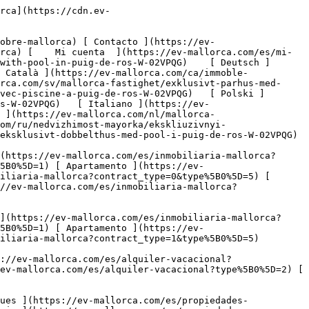
://cdn.ev-mallorca.com/images/properties/050263d5-8e24-4157-a043-8b41a092bc30/3c0dddec-11fd-4707-9620-3ebf5edd35d8.jpg?crop=true&crop_gravity=northwest&format=webp&quality=80)  

         ![Exclusivo pareado con piscina privada en Puig de Ros-2](https://cdn.ev-mallorca.com/images/properties/050263d5-8e24-4157-a043-8b41a092bc30/9d6863d0-05c7-4b30-b98a-e434869c49b7.jpg?crop=true&crop_gravity=northwest&format=webp&quality=80)  

         ![Exclusivo pareado con piscina privada en Puig de Ros-3](https://cdn.ev-mallorca.com/images/properties/050263d5-8e24-4157-a043-8b41a092bc30/cc907495-e4dc-4530-9e06-b63c345f5989.jpg?crop=true&crop_gravity=northwest&format=webp&quality=80)  

         ![Exclusivo pareado con piscina privada en Puig de Ros-4](https://cdn.ev-mallorca.com/images/properties/050263d5-8e24-4157-a043-8b41a092bc30/7b9cf494-7791-45ca-a94c-bd03b387ba32.jpg?crop=true&crop_gravity=northwest&format=webp&quality=80)  

         ![Exclusivo pareado con piscina privada en Puig de Ros-5](https://cdn.ev-mallorca.com/images/properties/050263d5-8e24-4157-a043-8b41a092bc30/91d9a8d2-2c51-438d-8e25-1b813791c789.jpg?crop=true&crop_gravity=northwest&format=webp&quality=80)  

         ![Exclusivo pareado con piscina privada en Puig de Ros-6](https://cdn.ev-mallorca.com/images/properties/050263d5-8e24-4157-a043-8b41a092bc30/d2624519-8b7c-4faf-a8b6-3cb839eb2f5c.jpg?crop=true&crop_gravity=northwest&format=webp&quality=80)  

         ![Exclusivo pareado con piscina privada en Puig de Ros-7](https://cdn.ev-mallorca.co