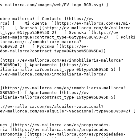
ca.com/es/propiedades-comerciales?type%5B0%5D=13) [ Tienda ](https://ev-mallorca.com/es/propiedades-comerciales?type%5B0%5D=14) 

 [ Obra nueva ](https://ev-mallorca.com/es/obra-nueva-mallorca) 

 [ Sobre nosotros ](https://ev-mallorca.com/es/sobre-nosotros) 

 [ Sobre Mallorca ](https://ev-mallorca.com/es/sobre-mallorca) 

 [ Vender propiedad ](https://ev-mallorca.com/es/vender-propiedad-mallorca) 

 [ Contacto ](https://ev-mallorca.com/es/ubicaciones-de-oficinas) 

   [ Mi cuenta ](https://ev-mallorca.com/es/mi-cuenta) 

 [   Call Us on +34 971 01 63 55   ](tel:+34971016355) 

  [  Residencial  

 ](https://ev-mallorca.com/es/inmobiliaria-mallorca?contract_type=0) [  Alquiler vacacional  

 ](https://ev-mallorca.com/es/alquiler-vacacional) [  Comercial  

 ](https://ev-mallorca.com/es/propiedades-comerciales?contract_type=0) 

     Comprar       - 
 1. 

     Mallorca       - 
 1. 

    Ubicación       - 
  1. 

    Apartamento        1. 

     Habitaciones       - 
 1. 

     Precio       - 
 1. 

        Búsqueda Avanzada      

  ​####  Búsqueda Avanzada 

     Comprar       - 
 1. 

     Mallorca       - 
 1. 

    Ubicación       - 
  1. 

    Apartamento        1. 

 Precio  €

 &gt;  €

 Dormitorios 

 &gt;

 Espacio habitable  m2

 &gt;  m2

 Superfície de parcela  m2

 &gt;  m2

  Licencia de Alquiler Vacacional   Piscina   Parking / Garajes   Amueblado   Calefacción   Accesibilidad   Jardín   Terraza   Sostenible   Vistas al mar   Primera línea de mar   Vídeo / Visita virtual  

  Clase energética mínima    A   B   C   D   E   F   G   

   Buscar  

  Su búsqueda de apartamentos a la venta en Mallorca contiene 296 resultados. 
=============================================================================

       Guardar búsqueda  

     Guardar búsqueda  

  ​####  Es necesario registrarse 

 Por favor regístrese para guardar sus criterios de búsqueda y recibir una notificación cuando la propiedad de sus sueños sea listada.

- **Comprar**  -  Apartamento
- Mallorca
 - ![](https://cdn.ev-mallorca.com/images/web/bedroomIcon.svg)Min. 1
- ![](https://cdn.ev-mallorca.com/images/web/bathroomIcon.svg)Min. 1
- ![](https://cdn.ev-mallorca.com/images/web/livingSpaceIcon.svg)Min. 50 ㎡
 - 
 - Desde 100.000 EUR

   Cancelar     Login    

  ​       

     Nuevas primero       - 
 1. 

  [  Exclusivo 

        ![Apartamento dúplex totalmente reformado con espectaculares vistas al puerto y al mar](https://cdn.ev-mallorca.com/images/properties/08a0d026-7d9f-4cac-b5a5-bf9ed4144d1d/2e286664-e0e0-4eb8-beb7-3e01494d50c7.jpg?width=796&height=500&crop=true&crop_gravity=northwest&format=webp&quality=80)    

 Apartamento dúplex totalmente reformado con espectaculares vistas al puerto y al mar

 España, Mallorca, Suroeste, Port Andratx

   ![Dormitorios](https://cdn.ev-mallorca.com/images/web/bedroomI