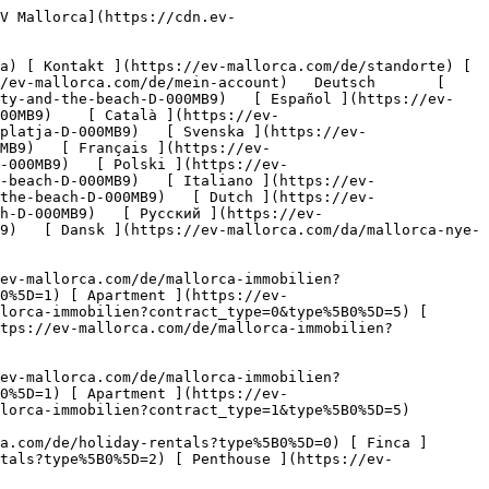
m/de/gewerbeimmobilien?type%5B0%5D=13) [ Ladenfläche ](https://ev-mallorca.com/de/gewerbeimmobilien?type%5B0%5D=14) 

 [ Neubauprojekt ](https://ev-mallorca.com/de/mallorca-neubauprojekt) 

 [ Über uns ](https://ev-mallorca.com/de/ueber-uns) 

 [ Über Mallorca ](https://ev-mallorca.com/de/ueber-mallorca) 

 [ Immobilie verkaufen ](https://ev-mallorca.com/de/immobilie-auf-mallorca-verkaufen) 

 [ Kontakt ](https://ev-mallorca.com/de/standorte) 

   [ Mein Account ](https://ev-mallorca.com/de/mein-account) 

 [   Call Us on +34 971 01 63 55   ](tel:+34971016355) 

             ![Urban Jungle - Modernes Villenprojekt nahe Stadt und Strand-1](https://cdn.ev-mallorca.com/images/projects/eee305a6-1016-4ad7-850e-f117202b2608/8XPtTQv4IlCjU6wMtWd5g4lYwR6DmH73Q0vqs8wU.jpg?width=858&height=650&crop=true&crop_gravity=northwest&format=webp&quality=80)  

         ![Urban Jungle - Modernes Villenprojekt nahe Stadt und Strand-2](https://cdn.ev-mallorca.com/images/projects/eee305a6-1016-4ad7-850e-f117202b2608/CRc64zoDk2HVZ1c1pT50Xhbhg0tCnhptdtdFcD4x.jpg?width=858&height=650&crop=true&crop_gravity=northwest&format=webp&quality=80)  

         ![Urban Jungle - Modernes Villenprojekt nahe Stadt und Strand-3](https://cdn.ev-mallorca.com/images/projects/eee305a6-1016-4ad7-850e-f117202b2608/6Q1olbjZ8Pu62IdQ9012JSGbarXhQdMRZE8nf4ws.jpg?width=858&height=650&crop=true&crop_gravity=northwest&format=webp&quality=80)  

         ![Urban Jungle - Modernes Villenprojekt nahe Stadt und Strand-4](https://cdn.ev-mallorca.com/images/projects/eee305a6-1016-4ad7-850e-f117202b2608/nbCP7BkdyBapS5cD8eCacZeyGQ4TV7qxn0ywcozi.jpg?width=858&height=650&crop=true&crop_gravity=northwest&format=webp&quality=80)  

         ![Urban Jungle - Modernes Villenprojekt nahe Stadt und Strand-5](https://cdn.ev-mallorca.com/images/projects/eee305a6-1016-4ad7-850e-f117202b2608/PtT1KUFRD9St1MwFvBYWwVqPT4wtp64na0QOGIVU.jpg?width=858&height=650&crop=true&crop_gravity=northwest&format