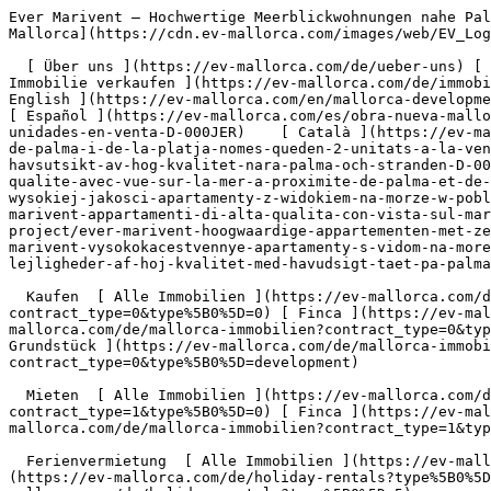
Ever Marivent – Hochwertige Meerblickwohnungen nahe Palma Stadt und Strand – Nur noch 2 Einheiten verfügbar! - Engel &amp; Völkers Mallorca                [ ![EV Mallorca](https://cdn.ev-mallorca.com/images/web/EV_Logo_RGB.svg) ](https://ev-mallorca.com/de)  Mallorca  

  [ Über uns ](https://ev-mallorca.com/de/ueber-uns) [ Über Mallorca ](https://ev-mallorca.com/de/ueber-mallorca) [ Kontakt ](https://ev-mallorca.com/de/standorte) [ Immobilie verkaufen ](https://ev-mallorca.com/de/immobilie-auf-mallorca-verkaufen) [    Mein Account  ](https://ev-mallorca.com/de/mein-account)   Deutsch       [ English ](https://ev-mallorca.com/en/mallorca-development/ever-marivent-high-quality-sea-view-residences-close-to-palma-city-and-the-beach-only-2-units-left-D-000JER)   [ Español ](https://ev-mallorca.com/es/obra-nueva-mallorca/ever-marivent-viviendas-de-alta-calidad-con-vistas-al-mar-cerca-de-palma-ciudad-y-la-playa-2-ultimas-unidades-en-venta-D-000JER)    [ Català ](https://ev-mallorca.com/ca/mallorca-obra-nova/ever-marivent-habitatges-dalta-qualitat-amb-vistes-al-mar-a-prop-del-centre-de-palma-i-de-la-platja-nomes-queden-2-unitats-a-la-venda-D-000JER)   [ Svenska ](https://ev-mallorca.com/sv/mallorca-utveckling/ever-marivent-lagenheter-med-havsutsikt-av-hog-kvalitet-nara-palma-och-stranden-D-000JER)   [ Français ](https://ev-mallorca.com/fr/developpements-majorque/ever-marivent-appartements-de-haute-qualite-avec-vue-sur-la-mer-a-proximite-de-palma-et-de-la-plage-D-000JER)   [ Polski ](https://ev-mallorca.com/pl/majorce-nowe-projekty-budowlane/ever-marivent-wysokiej-jakosci-apartamenty-z-widokiem-na-morze-w-poblizu-palmy-i-plazy-D-000JER)   [ Italiano ](https://ev-mallorca.com/it/maiorca-progetto-nuova-costruzione/ever-marivent-appartamenti-di-alta-qualita-con-vista-sul-mare-vicino-a-palma-e-alla-spiaggia-D-000JER)   [ Dutch ](https://ev-mallorca.com/nl/mallorca-nieuwbouw-project/ever-marivent-hoogwaardige-appartementen-met-zeezicht-dichtbij-palma-en-het-strand-D-000JER)   [ Русский ](https://ev-mallorca.com/ru/novostroy-mayorka/ever-marivent-vysokokacestvennye-apartamenty-s-vidom-na-more-riadom-s-palmoi-i-pliazem-D-000JER)   [ Dansk ](https://ev-mallorca.com/da/mallorca-nye-bolig/ever-marivent-lejligheder-af-hoj-kvalitet-med-havudsigt-taet-pa-palma-og-stranden-D-000JER)   

  Kaufen  [ Alle Immobilien ](https://ev-mallorca.com/de/mallorca-immobilien?contract_type=0) [ Haus ](https://ev-mallorca.com/de/mallorca-immobilien?contract_type=0&type%5B0%5D=0) [ Finca ](https://ev-mallorca.com/de/mallorca-immobilien?contract_type=0&type%5B0%5D=1) [ Apartment ](https://ev-mallorca.com/de/mallorca-immobilien?contract_type=0&type%5B0%5D=2) [ Penthouse ](https://ev-mallorca.com/de/mallorca-immobilien?contract_type=0&type%5B0%5D=5) [ Grundstück ](https://ev-mallorca.com/de/mallorca-immobilien?contract_type=0&type%5B0%5D=3) [ Neubauprojekt ](https://ev-mallorca.com/de/mallorca-immobilien?contract_type=0&type%5B0%5D=development) 

  Mieten  [ Alle Immobilien ](https://ev-mallorca.com/de/mallorca-immobilien?contract_type=1) [ Haus ](https://ev-mallorca.com/de/mallorca-immobilien?contract_type=1&type%5B0%5D=0) [ Finca ](https://ev-mallorca.com/de/mallorca-immobilien?contract_type=1&type%5B0%5D=1) [ Apartment ](https://ev-mallorca.com/de/mallorca-immobilien?contract_type=1&type%5B0%5D=2) [ Penthouse ](https://ev-mallorca.com/de/mallorca-immobilien?contract_type=1&type%5B0%5D=5) 

 