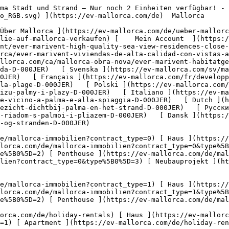
 Ferienvermietung  [ Alle Immobilien ](https://ev-mallorca.com/de/holiday-rentals) [ Haus ](https://ev-mallorca.com/de/holiday-rentals?type%5B0%5D=0) [ Finca ](https://ev-mallorca.com/de/holiday-rentals?type%5B0%5D=1) [ Apartment ](https://ev-mallorca.com/de/holiday-rentals?type%5B0%5D=2) [ Penthouse ](https://ev-mallorca.com/de/holiday-rentals?type%5B0%5D=5) 

  Gewerbe  [ Alle Immobilien ](https://ev-mallorca.com/de/gewerbeimmobilien) [ Land und Forstwirtschaft ](https://ev-mallorca.com/de/gewerbeimmobilien?type%5B0%5D=6) [ Hotel ](https://ev-mallorca.com/de/gewerbeimmobilien?type%5B0%5D=7) [ Industrie ](https://ev-mallorca.com/de/gewerbeimmobilien?type%5B0%5D=8) [ Investment ](https://ev-mallorca.com/de/gewerbeimmobilien?type%5B0%5D=9) [ Gastronomie ](https://ev-mallorca.com/de/gewerbeimmobilien?type%5B0%5D=10) [ Grundstück ](https://ev-mallorca.com/de/gewerbeimmobilien?type%5B0%5D=11) [ Ladenfläche ](https://ev-mallorca.com/de/gewerbeimmobilien?type%5B0%5D=12) [ Sonstiges ](https://ev-mallorca.com/de/gewerbeimmobilien?type%5B0%5D=13) [ Ladenfläche ](https://ev-mallorca.com/de/gewerbeimmobilien?type%5B0%5D=14) 

 [ Neubauprojekt ](https://ev-mallorca.com/de/mallorca-neubauprojekt) 

     Deutsch       [ English ](https://ev-mallorca.com/en/mallorca-development/ever-marivent-high-quality-sea-view-residences-close-to-palma-city-and-the-beach-only-2-units-left-D-000JER)   [ Español ](https://ev-mallorca.com/es/obra-nueva-mallorca/ever-marivent-viviendas-de-alta-calidad-con-vistas-al-mar-cerca-de-palma-ciudad-y-la-playa-2-ultimas-unidades-en-venta-D-000JER)    [ Català ](https://ev-mallorca.com/ca/mallorca-obra-nova/ever-marivent-habitatges-dalta-qualitat-amb-vistes-al-mar-a-prop-del-centre-de-palma-i-de-la-platja-nomes-queden-2-unitats-a-la-venda-D-000JER)   [ Svenska ](https://ev-mallorca.com/sv/mallorca-utveckling/ever-marivent-lagenheter-med-havsutsikt-av-hog-kvalitet-nara-palma-och-stranden-D-000JER)   [ Français ](https://ev-mallorca.com/fr/developpements-majorque/ever-marivent-appartements-de-haute-qualite-avec-vue-sur-la-mer-a-proximite-de-palma-et-de-la-plage-D-000JER)   [ Polski ](https://ev-mallorca.com/pl/majorce-nowe-projekty-budowlane/ever-marivent-wysokiej-jakosci-apartamenty-z-widokiem-na-morze-w-poblizu-palmy-i-plazy-D-000JER)   [ Italiano ](https://ev-mallorca.com/it/maiorca-progetto-nuova-costruzione/ever-marivent-appartamenti-di-alta-qualita-con-vista-sul-mare-vicino-a-palma-e-alla-spiaggia-D-000JER)   [ Dutch ](https://ev-mallorca.com/nl/mallorca-nieuwbouw-project/ever-marivent-hoogwaardige-appartementen-met-zeezicht-dichtbij-palma-en-het-strand-D-000JER)   [ Русский ](https://ev-mallorca.com/ru/novostroy-mayorka/ever-marivent-vysokokacestvennye-apartamenty-s-vidom-na-more-riadom-s-palmoi-i-pliazem-D-000JER)   [ Dansk ](https://ev-mallorca.com/da/mallorca-nye-bolig/ever-marivent-lejligheder-af-hoj-kvalitet-med-havudsigt-taet-pa-palma-og-stranden-D-000JER)   

 [ ![EV Mallorca](https://cdn.ev-mallorca.com/images/web/EV_Logo_RGB.svg) ](https://ev-mallorca.com/de)  Open main menu    

   Kaufen     [ Alle Immobilien ](https://ev-mallorca.com/de/mallorca-immobilien?contract_type=0) [ Haus ](https://ev-mallorca.com/de/mallorca-immobilien?contract_type=0&type%5B0%5D=0) [ Finca ](https://ev-mallorca.com/de/mallorca-immobilien?contract_type=0&type%5B0%5D=1) [ Apartment ](https://ev-mallorca.com/de/mallorca-immobilien?contract_type=0&type%5B0%5D=2) [ Penthouse ](https://ev-mallorca.com/de/mallorca-immobi