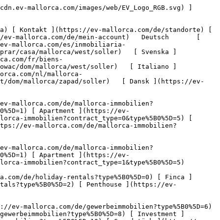
ttps://ev-mallorca.com/de/gewerbeimmobilien?type%5B0%5D=12) [ Sonstiges ](https://ev-mallorca.com/de/gewerbeimmobilien?type%5B0%5D=13) [ Ladenfläche ](https://ev-mallorca.com/de/gewerbeimmobilien?type%5B0%5D=14) 

 [ Neubauprojekt ](https://ev-mallorca.com/de/mallorca-neubauprojekt) 

 [ Über uns ](https://ev-mallorca.com/de/ueber-uns) 

 [ Über Mallorca ](https://ev-mallorca.com/de/ueber-mallorca) 

 [ Immobilie verkaufen ](https://ev-mallorca.com/de/immobilie-auf-mallorca-verkaufen) 

 [ Kontakt ](https://ev-mallorca.com/de/standorte) 

   [ Mein Account ](https://ev-mallorca.com/de/mein-account) 

 [   Call Us on +34 971 01 63 55   ](tel:+34971016355) 

  1. [ Immobilien Mallorca ](https://ev-mallorca.com/de/mallorca-immobilien/kauf/alle/mallorca)
2. / [ Häuser auf Mallorca ](https://ev-mallorca.com/de/mallorca-immobilien/kauf/haus/mallorca)
 3. / [ Häuser auf Mallorca West ](https://ev-mallorca.com/de/mallorca-immobilien/kauf/haus/mallorca/west)
  4. / [ Häuser auf Sóller ](https://ev-mallorca.com/de/mallorca-immobilien/kauf/haus/mallorca/west/soller)

  Häuser kaufen in Sóller - Mallorca West (15) 
==============================================

 Gerne präsentieren wir Ihnen eine erlesene Auswahl an Häuser zum Kauf aus Sóller - Mallorca West. Klicken Sie bitte auf "Mehr Ergebnisse", um unser gesamtes Portfolio zu sehen.

    [         ![Ein außergewöhnliches Stadthaus im Herzen von Sóller](https://cdn.ev-mallorca.com/images/properties/057fb3da-7bfc-4dfb-8da4-9a69281491ce/a52e3e5c-91a0-416c-b836-9382c6d1c84a.jpg?width=796&height=500&crop=true&crop_gravity=northwest&format=webp&quality=80)    

 Ein außergewöhnliches Stadthaus im Herzen von Sóller

 Spanien, Mallorca, West, Sóller

   ![Schlafzimmer](https://cdn.ev-mallorca.com/images/web/bedroomIcon.svg)  5  

   ![Badezimmer](https://cdn.ev-mallorca.com/images/web/bathroomIcon.svg)  5  

   ![Gesamtfläche](https://cdn.ev-mallorca.com/images/web/livingSpaceIcon.svg)  443 ㎡  

   ![Grundstück](https://cdn.ev-mallorca.com/images/web/propertyAreaIcon.svg)  597 ㎡  

Preis

 2.950.000 EUR

 ](https://ev-mallorca.com/de/mallorca-immobilie/ein-aussergewohnliches-stadthaus-im-herzen-von-soller-W-04A5LD)  [         ![Renovierungsbedürftiges Dorfhaus in ruhiger Lage von Sóller](https://cdn.ev-mallorca.com/images/properties/a697d611-9ccb-4bd4-8816-4c4f1ea5755c/93c696d6-51fe-4f4a-b524-a7552864558c.jpg?width=796&height=500&crop=true&crop_gravity=northwest&format=webp&quality=80)    

 Renovierungsbedürftiges Dorfhaus in ruhiger Lage von Sóller

 Spanien, Mallorca, West, Sóller

   ![Schlafzimmer](https://cdn.ev-mallorca.com/images/web/bedroomIcon.svg)  4  

   ![Badezimmer](https://cdn.ev-mallorca.com/images/web/bathroomIcon.svg)  2  

   ![Wohnfläche](https://cdn.ev-mallorca.com/images/web/livingSpaceIcon.svg)  160 ㎡  

   ![Grundstück](https://cdn.ev-mallorca.com/images/web/propertyAreaIcon.svg)  330 ㎡  

Preis

 650.000 EUR

 ](https://ev-mallorca.com/de/mallorca-immobilie/renovierungsbedurftiges-dorfhaus-in-ruhiger-lage-von-soller-W-049D7S)  [         ![Vollständ