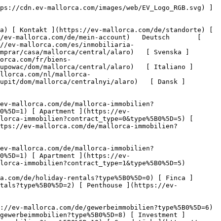
ype%5B0%5D=8) [ Investment ](https://ev-mallorca.com/de/gewerbeimmobilien?type%5B0%5D=9) [ Gastronomie ](https://ev-mallorca.com/de/gewerbeimmobilien?type%5B0%5D=10) [ Grundstück ](https://ev-mallorca.com/de/gewerbeimmobilien?type%5B0%5D=11) [ Ladenfläche ](https://ev-mallorca.com/de/gewerbeimmobilien?type%5B0%5D=12) [ Sonstiges ](https://ev-mallorca.com/de/gewerbeimmobilien?type%5B0%5D=13) [ Ladenfläche ](https://ev-mallorca.com/de/gewerbeimmobilien?type%5B0%5D=14) 

 [ Neubauprojekt ](https://ev-mallorca.com/de/mallorca-neubauprojekt) 

 [ Über uns ](https://ev-mallorca.com/de/ueber-uns) 

 [ Über Mallorca ](https://ev-mallorca.com/de/ueber-mallorca) 

 [ Immobilie verkaufen ](https://ev-mallorca.com/de/immobilie-auf-mallorca-verkaufen) 

 [ Kontakt ](https://ev-mallorca.com/de/standorte) 

   [ Mein Account ](https://ev-mallorca.com/de/mein-account) 

 [   Call Us on +34 971 01 63 55   ](tel:+34971016355) 

  1. [ Immobilien Mallorca ](https://ev-mallorca.com/de/mallorca-immobilien/kauf/alle/mallorca)
2. / [ Häuser auf Mallorca ](https://ev-mallorca.com/de/mallorca-immobilien/kauf/haus/mallorca)
 3. / [ Häuser auf Mallorca Inselmitte ](https://ev-mallorca.com/de/mallorca-immobilien/kauf/haus/mallorca/inselmitte)
  4. / [ Häuser auf Alaró ](https://ev-mallorca.com/de/mallorca-immobilien/kauf/haus/mallorca/inselmitte/alaro)

  Häuser kaufen in Alaró - Mallorca Inselmitte (17) 
===================================================

 Gerne präsentieren wir Ihnen eine erlesene Auswahl an Häuser zum Kauf aus Alaró - Mallorca Inselmitte. Klicken Sie bitte auf "Mehr Ergebnisse", um unser gesamtes Portfolio zu sehen.

    [  Neu 

        ![Ruhig gelegenes Stadthaus mit Pool und Parkplatz in Alaró](https://cdn.ev-mallorca.com/images/properties/a24dd7dc-5d60-4c2d-8211-89e4858ef682/2c413ed1-b91c-4c4e-bb24-1423a30e53e8.jpg?width=796&height=500&crop=true&crop_gravity=northwest&format=webp&quality=80)    

 Ruhig gelegenes Stadthaus mit Pool und Parkplatz in Alaró

 Spanien, Mallorca, Inselmitte, Alaró

   ![Schlafzimmer](https://cdn.ev-mallorca.com/images/web/bedroomIcon.svg)  4  

   ![Badezimmer](https://cdn.ev-mallorca.com/images/web/bathroomIcon.svg)  4  

   ![Gesamtfläche](https://cdn.ev-mallorca.com/images/web/livingSpaceIcon.svg)  182 ㎡  

   ![Grundstück](https://cdn.ev-mallorca.com/images/web/propertyAreaIcon.svg)  224 ㎡  

Preis

 1.295.000 EUR

 ](https://ev-mallorca.com/de/mallorca-immobilie/ruhig-gelegenes-stadthaus-mit-pool-und-parkplatz-in-alaro-W-047YF9)  [         ![Ein legendäres Refugium aus dem 16. Jahrhundert – meisterhaft restauriert von Antonio Obrador](https://cdn.ev-mallorca.com/images/properties/18cba81f-5c8c-4f09-8cda-c18e00ad93f6/60751659-5739-4002-895e-74db07c96c10.jpg?width=796&height=500&crop=true&crop_gravity=northwest&format=webp&quality=80)    

 Ein legendäres Refugium aus dem 16. Jahrhundert – meisterhaft restauriert von Antonio Obrador

 Spanien, Mallorca, Inselmitte, Alaró

   ![Schlafzimmer](https://cdn.ev-mallorca.com/images/web/bedroomIcon.svg)  8  

   ![Badezimmer](https://cdn.ev-mallorca.com/images/web/bathroomIcon.svg)  7  

   ![Gesamtfläche](https://cdn.ev-mallorca.com/images/web/livingSpaceIcon.svg)  1.223 ㎡  

   ![Grundstück](https://cdn.ev-mallorca.com/images/web/propertyAre