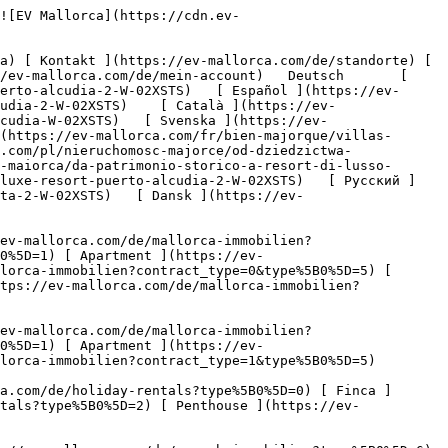
immobilien?type%5B0%5D=13) [ Ladenfläche ](https://ev-mallorca.com/de/gewerbeimmobilien?type%5B0%5D=14) 

 [ Neubauprojekt ](https://ev-mallorca.com/de/mallorca-neubauprojekt) 

 [ Über uns ](https://ev-mallorca.com/de/ueber-uns) 

 [ Über Mallorca ](https://ev-mallorca.com/de/ueber-mallorca) 

 [ Immobilie verkaufen ](https://ev-mallorca.com/de/immobilie-auf-mallorca-verkaufen) 

 [ Kontakt ](https://ev-mallorca.com/de/standorte) 

   [ Mein Account ](https://ev-mallorca.com/de/mein-account) 

 [   Call Us on +34 971 01 63 55   ](tel:+34971016355) 

             ![Neubauvillen in einer exklusiven Luxusresidenz, Puerto Alcúdia-1](https://cdn.ev-mallorca.com/images/properties/6f57eb04-dfcd-4855-9384-6c0777720ff0/1eb2d607-34e2-4517-b542-9068c9b964a9.jpg?crop=true&crop_gravity=northwest&format=webp&quality=80)  

         ![Neubauvillen in einer exklusiven Luxusresidenz, Puerto Alcúdia-2](https://cdn.ev-mallorca.com/images/properties/6f57eb04-dfcd-4855-9384-6c0777720ff0/0d6555f6-09a6-456e-a55e-07000fb4830f.jpg?crop=true&crop_gravity=northwest&format=webp&quality=80)  

         ![Neubauvillen in einer exklusiven Luxusresidenz, Puerto Alcúdia-3](https://cdn.ev-mallorca.com/images/properties/6f57eb04-dfcd-4855-9384-6c0777720ff0/7ca85f4c-b34d-45d1-9d99-b537573e3411.jpg?crop=true&crop_gravity=northwest&format=webp&quality=80)  

         ![Neubauvillen in einer exklusiven Luxusresidenz, Puerto Alcúdia-4](https://cdn.ev-mallorca.com/images/properties/6f57eb04-dfcd-4855-9384-6c0777720ff0/2861288e-672b-401f-876d-ac4e5aff80c5.jpg?crop=true&crop_gravity=northwest&format=webp&quality=80)  

         ![Neubauvillen in einer exklusiven Luxusresidenz, Puerto Alcúdia-5](https://cdn.ev-mallorca.com/images/properties/6f57eb04-dfcd-4855-9384-6c0777720ff0/40d580a5-08f8-4652-8386-dea8e1f993e3.jpg?crop=true&crop_gravity=northwest&format=webp&quality=80)  

         ![Neubauvillen in einer exklusiven Luxusresidenz, Puerto Alcúdia-6](https://cdn.ev-mallorca.com/images/properties/6f57eb04-dfcd-4855-9384-6c0777720ff0/e030092b-0995-4596-b968-1a921c82ca3c.jpg?crop=true&crop_gravity=northwest&format=webp&quality=80)  

 