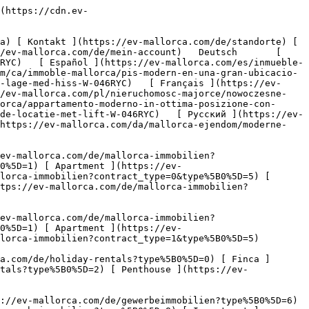
perties/72f50b44-9296-424b-8d70-243e4114e716/bcd78cdd-489c-49d8-aeba-74e1056e73a6.jpg?crop=true&crop_gravity=northwest&format=webp&quality=80)  

         ![Modernes Apartment in sehr guter Lage mit Aufzug-4](https://cdn.ev-mallorca.com/images/properties/72f50b44-9296-424b-8d70-243e4114e716/efd16dbb-7fd0-491c-945a-ccd57152d718.jpg?crop=true&crop_gravity=northwest&format=webp&quality=80)  

         ![Modernes Apartment in sehr guter Lage mit Aufzug-5](https://cdn.ev-mallorca.com/images/properties/72f50b44-9296-424b-8d70-243e4114e716/ae572a9f-2690-4222-b8a4-a11960cbc2e3.jpg?crop=true&crop_gravity=northwest&format=webp&quality=80)  

         ![Modernes Apartment in sehr guter Lage mit Aufzug-6](https://cdn.ev-mallorca.com/images/properties/72f50b44-9296-424b-8d70-243e4114e716/911e1f10-5eba-4c6e-a189-c4049cc72752.jpg?crop=true&crop_gravity=northwest&format=webp&quality=80)  

         ![Modernes Apartment in sehr guter Lage mit Aufzug-7](https://cdn.ev-mallorca.com/images/properties/72f50b44-9296-424b-8d70-243e4114e716/78805e79-e27d-473f-8a62-d52d847e6bc0.jpg?crop=true&crop_gravity=northwest&format=webp&quality=80)  

         ![Modernes Apartment in sehr guter Lage mit Aufzug-8](https://cdn.ev-mallorca.com/images/properties/72f50b44-9296-424