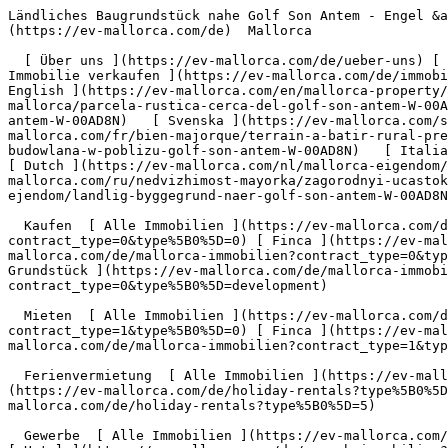
Ländliches Baugrundstück nahe Golf Son Antem - Engel &amp; Völkers Mallorca                [ ![EV Mallorca](https://cdn.ev-mallorca.com/images/web/EV_Logo_RGB.svg) ](https://ev-mallorca.com/de)  Mallorca  

  [ Über uns ](https://ev-mallorca.com/de/ueber-uns) [ Über Mallorca ](https://ev-mallorca.com/de/ueber-mallorca) [ Kontakt ](https://ev-mallorca.com/de/standorte) [ Immobilie verkaufen ](https://ev-mallorca.com/de/immobilie-auf-mallorca-verkaufen) [    Mein Account  ](https://ev-mallorca.com/de/mein-account)   Deutsch       [ English ](https://ev-mallorca.com/en/mallorca-property/rural-building-plot-near-golf-son-antem-W-00AD8N)   [ Español ](https://ev-mallorca.com/es/inmueble-mallorca/parcela-rustica-cerca-del-golf-son-antem-W-00AD8N)    [ Català ](https://ev-mallorca.com/ca/immoble-mallorca/parcella-rural-a-prop-del-camp-de-golf-son-antem-W-00AD8N)   [ Svenska ](https://ev-mallorca.com/sv/mallorca-fastighet/lantlig-byggnadstomt-nara-golf-son-antem-W-00AD8N)   [ Français ](https://ev-mallorca.com/fr/bien-majorque/terrain-a-batir-rural-pres-du-golf-son-antem-W-00AD8N)   [ Polski ](https://ev-mallorca.com/pl/nieruchomosc-majorce/wiejska-dzialka-budowlana-w-poblizu-golf-son-antem-W-00AD8N)   [ Italiano ](https://ev-mallorca.com/it/immobili-maiorca/terreno-edificabile-rurale-vicino-al-golf-son-antem-W-00AD8N)   [ Dutch ](https://ev-mallorca.com/nl/mallorca-eigendom/landelijk-gelegen-bouwkavel-nabij-golf-son-antem-W-00AD8N)   [ Русский ](https://ev-mallorca.com/ru/nedvizhimost-mayorka/zagorodnyi-ucastok-pod-zastroiku-riadom-s-golf-klubom-son-antem-W-00AD8N)   [ Dansk ](https://ev-mallorca.com/da/mallorca-ejendom/landlig-byggegrund-naer-golf-son-antem-W-00AD8N)   

  Kaufen  [ Alle Immobilien ](https://ev-mallorca.com/de/mallorca-immobilien?contract_type=0) [ Haus ](https://ev-mallorca.com/de/mallorca-immobilien?contract_type=0&type%5B0%5D=0) [ Finca ](https://ev-mallorca.com/de/mallorca-immobilien?contract_type=0&type%5B0%5D=1) [ Apartment ](https://ev-mallorca.com/de/mallorca-immobilien?contract_type=0&type%5B0%5D=2) [ Penthouse ](https://ev-mallorca.com/de/mallorca-immobilien?contract_type=0&type%5B0%5D=5) [ Grundstück ](https://ev-mallorca.com/de/mallorca-immobilien?contract_type=0&type%5B0%5D=3) [ Neubauprojekt ](https://ev-mallorca.com/de/mallorca-immobilien?contract_type=0&type%5B0%5D=development) 

  Mieten  [ Alle Immobilien ](https://ev-mallorca.com/de/mallorca-immobilien?contract_type=1) [ Haus ](https://ev-mallorca.com/de/mallorca-immobilien?contract_type=1&type%5B0%5D=0) [ Finca ](https://ev-mallorca.com/de/mallorca-immobilien?contract_type=1&type%5B0%5D=1) [ Apartment ](https://ev-mallorca.com/de/mallorca-immobilien?contract_type=1&type%5B0%5D=2) [ Penthouse ](https://ev-mallorca.com/de/mallorca-immobilien?contract_type=1&type%5B0%5D=5) 

  Ferienvermietung  [ Alle Immobilien ](https://ev-mallorca.com/de/holiday-rentals) [ Haus ](https://ev-mallorca.com/de/holiday-rentals?type%5B0%5D=0) [ Finca ](https://ev-mallorca.com/de/holiday-rentals?type%5B0%5D=1) [ Apartment ](https://ev-mallorca.com/de/holiday-rentals?type%5B0%5D=2) [ Penthouse ](https://ev-mallorca.com/de/holiday-rentals?type%5B0%5D=5) 

  Gewerbe  [ Alle Immobilien ](https://ev-mallorca.com/de/gewerbeimmobilien) [ Land und Forstwirtschaft ](https://ev-mallorca.com/de/gewerbeimmobilien?type%5B0%5D=6)