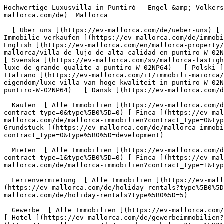
Hochwertige Luxusvilla in Puntiró - Engel &amp; Völkers Mallorca                [ ![EV Mallorca](https://cdn.ev-mallorca.com/images/web/EV_Logo_RGB.svg) ](https://ev-mallorca.com/de)  Mallorca  

  [ Über uns ](https://ev-mallorca.com/de/ueber-uns) [ Über Mallorca ](https://ev-mallorca.com/de/ueber-mallorca) [ Kontakt ](https://ev-mallorca.com/de/standorte) [ Immobilie verkaufen ](https://ev-mallorca.com/de/immobilie-auf-mallorca-verkaufen) [    Mein Account  ](https://ev-mallorca.com/de/mein-account)   Deutsch       [ English ](https://ev-mallorca.com/en/mallorca-property/high-quality-luxury-villa-in-puntiro-W-02NP64)   [ Español ](https://ev-mallorca.com/es/inmueble-mallorca/villa-de-lujo-de-alta-calidad-en-puntiro-W-02NP64)    [ Català ](https://ev-mallorca.com/ca/immoble-mallorca/vila-de-luxe-dalta-qualitat-a-puntiro-W-02NP64)   [ Svenska ](https://ev-mallorca.com/sv/mallorca-fastighet/hogkvalitativ-lyxvilla-i-puntiro-W-02NP64)   [ Français ](https://ev-mallorca.com/fr/bien-majorque/villa-de-luxe-de-grande-qualite-a-puntiro-W-02NP64)   [ Polski ](https://ev-mallorca.com/pl/nieruchomosc-majorce/wysokiej-jakosci-luksusowa-willa-w-puntiro-W-02NP64)   [ Italiano ](https://ev-mallorca.com/it/immobili-maiorca/villa-di-lusso-di-alta-qualita-a-puntiro-W-02NP64)   [ Dutch ](https://ev-mallorca.com/nl/mallorca-eigendom/luxe-villa-van-hoge-kwaliteit-in-puntiro-W-02NP64)   [ Русский ](https://ev-mallorca.com/ru/nedvizhimost-mayorka/vysokokacestvennaia-villa-klassa-liuks-v-puntiro-W-02NP64)   [ Dansk ](https://ev-mallorca.com/da/mallorca-ejendom/luksusvilla-af-hoj-kvalitet-i-puntiro-W-02NP64)   

  Kaufen  [ Alle Immobilien ](https://ev-mallorca.com/de/mallorca-immobilien?contract_type=0) [ Haus ](https://ev-mallorca.com/de/mallorca-immobilien?contract_type=0&type%5B0%5D=0) [ Finca ](https://ev-mallorca.com/de/mallorca-immobilien?contract_type=0&type%5B0%5D=1) [ Apartment ](https://ev-mallorca.com/de/mallorca-immobilien?contract_type=0&type%5B0%5D=2) [ Penthouse ](https://ev-mallorca.com/de/mallorca-immobilien?contract_type=0&type%5B0%5D=5) [ Grundstück ](https://ev-mallorca.com/de/mallorca-immobilien?contract_type=0&type%5B0%5D=3) [ Neubauprojekt ](https://ev-mallorca.com/de/mallorca-immobilien?contract_type=0&type%5B0%5D=development) 

  Mieten  [ Alle Immobilien ](https://ev-mallorca.com/de/mallorca-immobilien?contract_type=1) [ Haus ](https://ev-mallorca.com/de/mallorca-immobilien?contract_type=1&type%5B0%5D=0) [ Finca ](https://ev-mallorca.com/de/mallorca-immobilien?contract_type=1&type%5B0%5D=1) [ Apartment ](https://ev-mallorca.com/de/mallorca-immobilien?contract_type=1&type%5B0%5D=2) [ Penthouse ](https://ev-mallorca.com/de/mallorca-immobilien?contract_type=1&type%5B0%5D=5) 

  Ferienvermietung  [ Alle Immobilien ](https://ev-mallorca.com/de/holiday-rentals) [ Haus ](https://ev-mallorca.com/de/holiday-rentals?type%5B0%5D=0) [ Finca ](https://ev-mallorca.com/de/holiday-rentals?type%5B0%5D=1) [ Apartment ](https://ev-mallorca.com/de/holiday-rentals?type%5B0%5D=2) [ Penthouse ](https://ev-mallorca.com/de/holiday-rentals?type%5B0%5D=5) 

  Gewerbe  [ Alle Immobilien ](https://ev-mallorca.com/de/gewerbeimmobilien) [ Land und Forstwirtschaft ](https://ev-mallorca.com/de/gewerbeimmobilien?type%5B0%5D=6) [ Hotel ](https://ev-mallorca.com/de/gewerbeimmobilien?typ