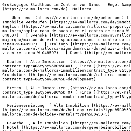
Großzügiges Stadthaus im Zentrum von Sineu - Engel &amp; Völkers Mallorca                [ ![EV Mallorca](https://cdn.ev-mallorca.com/images/web/EV_Logo_RGB.svg) ](https://ev-mallorca.com/de)  Mallorca  

  [ Über uns ](https://ev-mallorca.com/de/ueber-uns) [ Über Mallorca ](https://ev-mallorca.com/de/ueber-mallorca) [ Kontakt ](https://ev-mallorca.com/de/standorte) [ Immobilie verkaufen ](https://ev-mallorca.com/de/immobilie-auf-mallorca-verkaufen) [    Mein Account  ](https://ev-mallorca.com/de/mein-account)   Deutsch       [ English ](https://ev-mallorca.com/en/mallorca-property/large-townhouse-in-the-center-of-sineu-W-0485D7)   [ Español ](https://ev-mallorca.com/es/inmueble-mallorca/amplia-casa-de-pueblo-en-el-centro-de-sineu-W-0485D7)    [ Català ](https://ev-mallorca.com/ca/immoble-mallorca/casa-de-poble-espaiosa-al-centre-de-sineu-W-0485D7)   [ Svenska ](https://ev-mallorca.com/sv/mallorca-fastighet/rymligt-radhus-i-centrum-av-sineu-W-0485D7)   [ Français ](https://ev-mallorca.com/fr/bien-majorque/maison-de-ville-spacieuse-dans-le-centre-de-sineu-W-0485D7)   [ Polski ](https://ev-mallorca.com/pl/nieruchomosc-majorce/przestronna-kamienica-w-centrum-sineu-W-0485D7)   [ Italiano ](https://ev-mallorca.com/it/immobili-maiorca/spaziosa-casa-a-schiera-nel-centro-di-sineu-W-0485D7)   [ Dutch ](https://ev-mallorca.com/nl/mallorca-eigendom/ruim-dorpshuis-in-het-centrum-van-sineu-W-0485D7)   [ Русский ](https://ev-mallorca.com/ru/nedvizhimost-mayorka/prostornyi-taunxaus-v-centre-sineu-W-0485D7)   [ Dansk ](https://ev-mallorca.com/da/mallorca-ejendom/rummeligt-byhus-i-centrum-af-sineu-W-0485D7)   

  Kaufen  [ Alle Immobilien ](https://ev-mallorca.com/de/mallorca-immobilien?contract_type=0) [ Haus ](https://ev-mallorca.com/de/mallorca-immobilien?contract_type=0&type%5B0%5D=0) [ Finca ](https://ev-mallorca.com/de/mallorca-immobilien?contract_type=0&type%5B0%5D=1) [ Apartment ](https://ev-mallorca.com/de/mallorca-immobilien?contract_type=0&type%5B0%5D=2) [ Penthouse ](https://ev-mallorca.com/de/mallorca-immobilien?contract_type=0&type%5B0%5D=5) [ Grundstück ](https://ev-mallorca.com/de/mallorca-immobilien?contract_type=0&type%5B0%5D=3) [ Neubauprojekt ](https://ev-mallorca.com/de/mallorca-immobilien?contract_type=0&type%5B0%5D=development) 

  Mieten  [ Alle Immobilien ](https://ev-mallorca.com/de/mallorca-immobilien?contract_type=1) [ Haus ](https://ev-mallorca.com/de/mallorca-immobilien?contract_type=1&type%5B0%5D=0) [ Finca ](https://ev-mallorca.com/de/mallorca-immobilien?contract_type=1&type%5B0%5D=1) [ Apartment ](https://ev-mallorca.com/de/mallorca-immobilien?contract_type=1&type%5B0%5D=2) [ Penthouse ](https://ev-mallorca.com/de/mallorca-immobilien?contract_type=1&type%5B0%5D=5) 

  Ferienvermietung  [ Alle Immobilien ](https://ev-mallorca.com/de/holiday-rentals) [ Haus ](https://ev-mallorca.com/de/holiday-rentals?type%5B0%5D=0) [ Finca ](https://ev-mallorca.com/de/holiday-rentals?type%5B0%5D=1) [ Apartment ](https://ev-mallorca.com/de/holiday-rentals?type%5B0%5D=2) [ Penthouse ](https://ev-mallorca.com/de/holiday-rentals?type%5B0%5D=5) 

  Gewerbe  [ Alle Immobilien ](https://ev-mallorca.com/de/gewerbeimmobilien) [ Land und Forstwirtschaft ](https://ev-mallorca.com/de/gewerbeimmobilien?type%5B0%5D=6) [ Hotel ](https://ev-mallorca.com/de/gewerbeimmobilien?type%5B0%5D=7) [ Industrie ](https://ev-mallorca.com/de/g