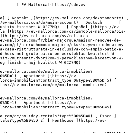
ev-mallorca.com/de/gewerbeimmobilien?type%5B0%5D=6) [ Hotel ](https://ev-mallorca.com/de/gewerbeimmobilien?type%5B0%5D=7) [ Industrie ](https://ev-mallorca.com/de/gewerbeimmobilien?type%5B0%5D=8) [ Investment ](https://ev-mallorca.com/de/gewerbeimmobilien?type%5B0%5D=9) [ Gastronomie ](https://ev-mallorca.com/de/gewerbeimmobilien?type%5B0%5D=10) [ Grundstück ](https://ev-mallorca.com/de/gewerbeimmobilien?type%5B0%5D=11) [ Ladenfläche ](https://ev-mallorca.com/de/gewerbeimmobilien?type%5B0%5D=12) [ Sonstiges ](https://ev-mallorca.com/de/gewerbeimmobilien?type%5B0%5D=13) [ Ladenfläche ](https://ev-mallorca.com/de/gewerbeimmobilien?type%5B0%5D=14) 

 [ Neubauprojekt ](https://ev-mallorca.com/de/mallorca-neubauprojekt) 

 [ Über uns ](https://ev-mallorca.com/de/ueber-uns) 

 [ Über Mallorca ](https://ev-mallorca.com/de/ueber-mallorca) 

 [ Immobilie verkaufen ](https://ev-mallorca.com/de/immobilie-auf-mallorca-verkaufen) 

 [ Kontakt ](https://ev-mallorca.com/de/standorte) 

   [ Mein Account ](https://ev-mallorca.com/de/mein-account) 

 [   Call Us on +34 971 01 63 55   ](tel:+34971016355) 

             ![Exklusiv renoviertes Haus mit großem Patio und erstklassiger Qualität-1](https://cdn.ev-mallorca.com/images/properties/aadfe727-66eb-45b0-b325-af72a3493a87/8cbb5fc6-a567-4461-9648-9fce36db304f.jpg?crop=true&crop_gravity=northwest&format=webp&quality=80)  

         ![Exklusiv renoviertes Haus mit großem Patio und erstklassiger Qualität-2](https://cdn.ev-mallorca.com/images/properties/aadfe727-66eb-45b0-b325-af72a3493a87/fd0fe718-bbc6-4200-bc13-21018ee0ac9b.jpg?crop=true&crop_gravity=northwest&format=webp&quality=80)  

         ![Exklusiv renoviertes Haus mit großem Patio und erstklassiger Qualität-3](https://cdn.ev-mallorca.com/images/properties/aadfe727-66eb-45b0-b325-af72a3493a87/10565087-53df-430b-a7da-86121772700a.jpg?crop=true&crop_gravity=northwest&format=webp&quality=80)  

         ![Exklusiv renoviertes Haus mit großem Patio und erstklassiger Qualität-4](https://cdn.ev-mallorca.com/images/properties/aadfe727-66eb-45b0-b325-af72a3493a87/7dd5f788-a11b-4dfa-a822-aecd95981fb7.jpg?crop=true&crop_gravity=northwest&format=webp&quality=80)  

         ![Exklusiv renoviertes Haus mit großem Patio und erstklassiger Qualität-5](https://cdn.ev-mallorca.com/images/properties/aadfe727-66eb-45b0-b325-af72a3493a87/1859311c-f1d8-4d7c-bd3b-2d0f2f0285fc.jpg?crop=true&crop_gravity=northwest&format=webp&quality=80)  

         ![Exklusiv renoviertes Haus mit großem Pa