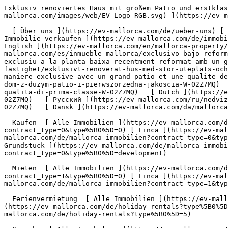
Exklusiv renoviertes Haus mit großem Patio und erstklassiger Qualität - Engel &amp; Völkers Mallorca                [ ![EV Mallorca](https://cdn.ev-mallorca.com/images/web/EV_Logo_RGB.svg) ](https://ev-mallorca.com/de)  Mallorca  

  [ Über uns ](https://ev-mallorca.com/de/ueber-uns) [ Über Mallorca ](https://ev-mallorca.com/de/ueber-mallorca) [ Kontakt ](https://ev-mallorca.com/de/standorte) [ Immobilie verkaufen ](https://ev-mallorca.com/de/immobilie-auf-mallorca-verkaufen) [    Mein Account  ](https://ev-mallorca.com/de/mein-account)   Deutsch       [ English ](https://ev-mallorca.com/en/mallorca-property/exclusive-renovated-property-with-large-patio-and-high-quality-finishes-W-02Z7MQ)   [ Español ](https://ev-mallorca.com/es/inmueble-mallorca/exclusivo-bajo-reformado-con-gran-patio-y-altas-calidades-W-02Z7MQ)    [ Català ](https://ev-mallorca.com/ca/immoble-mallorca/pis-exclusiu-a-la-planta-baixa-recentment-reformat-amb-un-gran-pati-i-acabats-dalta-qualitat-W-02Z7MQ)   [ Svenska ](https://ev-mallorca.com/sv/mallorca-fastighet/exklusivt-renoverat-hus-med-stor-uteplats-och-forstklassig-kvalitet-W-02Z7MQ)   [ Français ](https://ev-mallorca.com/fr/bien-majorque/maison-renovee-de-maniere-exclusive-avec-un-grand-patio-et-une-qualite-de-premier-ordre-W-02Z7MQ)   [ Polski ](https://ev-mallorca.com/pl/nieruchomosc-majorce/ekskluzywnie-odnowiony-dom-z-duzym-patio-i-pierwszorzedna-jakoscia-W-02Z7MQ)   [ Italiano ](https://ev-mallorca.com/it/immobili-maiorca/casa-ristrutturata-in-esclusiva-con-ampio-patio-e-qualita-di-prima-classe-W-02Z7MQ)   [ Dutch ](https://ev-mallorca.com/nl/mallorca-eigendom/exclusief-gerenoveerd-huis-met-grote-patio-en-eersteklas-kwaliteit-W-02Z7MQ)   [ Русский ](https://ev-mallorca.com/ru/nedvizhimost-mayorka/ekskliuzivnyi-otremontirovannyi-dom-s-bolsim-vnutrennim-dvorikom-i-pervoklassnym-kacestvom-W-02Z7MQ)   [ Dansk ](https://ev-mallorca.com/da/mallorca-ejendom/eksklusivt-renoveret-ejendom-med-stor-terrasse-og-finish-i-hoj-kvalitet-W-02Z7MQ)   

  Kaufen  [ Alle Immobilien ](https://ev-mallorca.com/de/mallorca-immobilien?contract_type=0) [ Haus ](https://ev-mallorca.com/de/mallorca-immobilien?contract_type=0&type%5B0%5D=0) [ Finca ](https://ev-mallorca.com/de/mallorca-immobilien?contract_type=0&type%5B0%5D=1) [ Apartment ](https://ev-mallorca.com/de/mallorca-immobilien?contract_type=0&type%5B0%5D=2) [ Penthouse ](https://ev-mallorca.com/de/mallorca-immobilien?contract_type=0&type%5B0%5D=5) [ Grundstück ](https://ev-mallorca.com/de/mallorca-immobilien?contract_type=0&type%5B0%5D=3) [ Neubauprojekt ](https://ev-mallorca.com/de/mallorca-immobilien?contract_type=0&type%5B0%5D=development) 

  Mieten  [ Alle Immobilien ](https://ev-mallorca.com/de/mallorca-immobilien?contract_type=1) [ Haus ](https://ev-mallorca.com/de/mallorca-immobilien?contract_type=1&type%5B0%5D=0) [ Finca ](https://ev-mallorca.com/de/mallorca-immobilien?contract_type=1&type%5B0%5D=1) [ Apartment ](https://ev-mallorca.com/de/mallorca-immobilien?contract_type=1&type%5B0%5D=2) [ Penthouse ](https://ev-mallorca.com/de/mallorca-immobilien?contract_type=1&type%5B0%5D=5) 

  Ferienvermietung  [ Alle Immobilien ](https://ev-mallorca.com/de/holiday-rentals) [ Haus ](https://ev-mallorca.com/de/holiday-rentals?type%5B0%5D=0) [ Finca ](https://ev-mallorca.com/de/holiday-rentals?type%5B0%5D=1) [ Apartment ](https://ev-mallorca.com/de/holiday-rentals?type%5B0%5D=2) [ Penthouse ](https://ev-mallorca.com/de/holiday-rentals?type%5B0%5D=5) 

  Gewerbe  [ Alle Immobilien ](https://ev-mallorca.com/de/gewerbeimmobilien) [ Land und Forstwirtschaft ](https://ev-mallorca.com/de/gewerbeimmobilien?type%5B0%5D=6) [ Hotel ](https://ev-mallorca.com/de/gewerbeimmobilien?type%5B0%5D=7) [ Indust