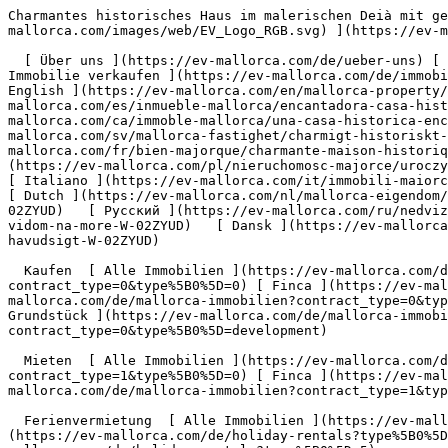
Charmantes historisches Haus im malerischen Deià mit genehmigten Erweiterungsplänen - Engel &amp; Völkers Mallorca                [ ![EV Mallorca](https://cdn.ev-mallorca.com/images/web/EV_Logo_RGB.svg) ](https://ev-mallorca.com/de)  Mallorca  

  [ Über uns ](https://ev-mallorca.com/de/ueber-uns) [ Über Mallorca ](https://ev-mallorca.com/de/ueber-mallorca) [ Kontakt ](https://ev-mallorca.com/de/standorte) [ Immobilie verkaufen ](https://ev-mallorca.com/de/immobilie-auf-mallorca-verkaufen) [    Mein Account  ](https://ev-mallorca.com/de/mein-account)   Deutsch       [ English ](https://ev-mallorca.com/en/mallorca-property/charming-historic-home-in-picturesque-deia-with-approved-expansion-plans-W-02ZYUD)   [ Español ](https://ev-mallorca.com/es/inmueble-mallorca/encantadora-casa-historica-en-la-pintoresca-deia-con-planes-de-ampliacion-aprobados-W-02ZYUD)    [ Català ](https://ev-mallorca.com/ca/immoble-mallorca/una-casa-historica-encantadora-al-pintoresc-deia-amb-plans-dampliacio-aprovats-W-02ZYUD)   [ Svenska ](https://ev-mallorca.com/sv/mallorca-fastighet/charmigt-historiskt-hus-i-pittoreska-deia-med-godkanda-utbyggnadsplaner-och-havsutsikt-W-02ZYUD)   [ Français ](https://ev-mallorca.com/fr/bien-majorque/charmante-maison-historique-dans-la-pittoresque-ville-de-deia-avec-plans-dextension-approuves-et-vue-sur-la-mer-W-02ZYUD)   [ Polski ](https://ev-mallorca.com/pl/nieruchomosc-majorce/uroczy-zabytkowy-dom-w-malowniczej-miejscowosci-deia-z-zatwierdzonymi-planami-rozbudowy-i-widokiem-na-morze-W-02ZYUD)   [ Italiano ](https://ev-mallorca.com/it/immobili-maiorca/affascinante-casa-storica-nella-pittoresca-deia-con-piani-di-ampliamento-approvati-e-vista-sul-mare-W-02ZYUD)   [ Dutch ](https://ev-mallorca.com/nl/mallorca-eigendom/charmant-historisch-huis-in-het-pittoreske-deia-met-goedgekeurde-uitbreidingsplannen-en-uitzicht-op-zee-W-02ZYUD)   [ Русский ](https://ev-mallorca.com/ru/nedvizhimost-mayorka/ocarovatelnyi-istoriceskii-dom-v-zivopisnom-raione-deiia-s-utverzdennymi-planami-rassireniia-i-vidom-na-more-W-02ZYUD)   [ Dansk ](https://ev-mallorca.com/da/mallorca-ejendom/charmerende-historisk-hjem-i-maleriske-deia-med-godkendte-udvidelsesplaner-og-havudsigt-W-02ZYUD)   

  Kaufen  [ Alle Immobilien ](https://ev-mallorca.com/de/mallorca-immobilien?contract_type=0) [ Haus ](https://ev-mallorca.com/de/mallorca-immobilien?contract_type=0&type%5B0%5D=0) [ Finca ](https://ev-mallorca.com/de/mallorca-immobilien?contract_type=0&type%5B0%5D=1) [ Apartment ](https://ev-mallorca.com/de/mallorca-immobilien?contract_type=0&type%5B0%5D=2) [ Penthouse ](https://ev-mallorca.com/de/mallorca-immobilien?contract_type=0&type%5B0%5D=5) [ Grundstück ](https://ev-mallorca.com/de/mallorca-immobilien?contract_type=0&type%5B0%5D=3) [ Neubauprojekt ](https://ev-mallorca.com/de/mallorca-immobilien?contract_type=0&type%5B0%5D=development) 

  Mieten  [ Alle Immobilien ](https://ev-mallorca.com/de/mallorca-immobilien?contract_type=1) [ Haus ](https://ev-mallorca.com/de/mallorca-immobilien?contract_type=1&type%5B0%5D=0) [ Finca ](https://ev-mallorca.com/de/mallorca-immobilien?contract_type=1&type%5B0%5D=1) [ Apartment ](https://ev-mallorca.com/de/mallorca-immobilien?contract_type=1&type%5B0%5D=2) [ Penthouse ](https://ev-mallorca.com/de/mallorca-immobilien?contract_type=1&type%5B0%5D=5) 

  Ferienvermietung  [ Alle Immobilien ](https://ev-mallorca.com/de/holiday-renta