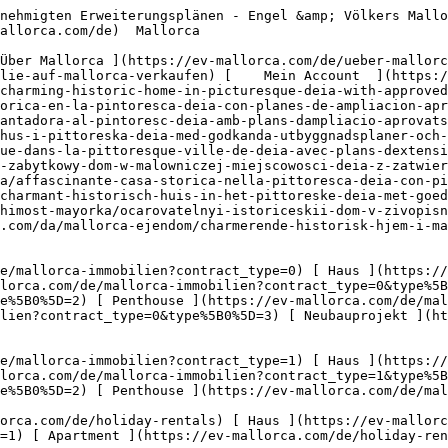
ls) [ Haus ](https://ev-mallorca.com/de/holiday-rentals?type%5B0%5D=0) [ Finca ](https://ev-mallorca.com/de/holiday-rentals?type%5B0%5D=1) [ Apartment ](https://ev-mallorca.com/de/holiday-rentals?type%5B0%5D=2) [ Penthouse ](https://ev-mallorca.com/de/holiday-rentals?type%5B0%5D=5) 

  Gewerbe  [ Alle Immobilien ](https://ev-mallorca.com/de/gewerbeimmobilien) [ Land und Forstwirtschaft ](https://ev-mallorca.com/de/gewerbeimmobilien?type%5B0%5D=6) [ Hotel ](https://ev-mallorca.com/de/gewerbeimmobilien?type%5B0%5D=7) [ Industrie ](https://ev-mallorca.com/de/gewerbeimmobilien?type%5B0%5D=8) [ Investment ](https://ev-mallorca.com/de/gewerbeimmobilien?type%5B0%5D=9) [ Gastronomie ](https://ev-mallorca.com/de/gewerbeimmobilien?type%5B0%5D=10) [ Grundstück ](https://ev-mallorca.com/de/gewerbeimmobilien?type%5B0%5D=11) [ Ladenfläche ](https://ev-mallorca.com/de/gewerbeimmobilien?type%5B0%5D=12) [ Sonstiges ](https://ev-mallorca.com/de/gewerbeimmobilien?type%5B0%5D=13) [ Ladenfläche ](https://ev-mallorca.com/de/gewerbeimmobilien?type%5B0%5D=14) 

 [ Neubauprojekt ](https://ev-mallorca.com/de/mallorca-neubauprojekt) 

     Deutsch       [ English ](https://ev-mallorca.com/en/mallorca-property/charming-historic-home-in-picturesque-deia-with-approved-expansion-plans-W-02ZYUD)   [ Español ](https://ev-mallorca.com/es/inmueble-mallorca/encantadora-casa-historica-en-la-pintoresca-deia-con-planes-de-ampliacion-aprobados-W-02ZYUD)    [ Català ](https://ev-mallorca.com/ca/immoble-mallorca/una-casa-historica-encantadora-al-pintoresc-deia-amb-plans-dampliacio-aprovats-W-02ZYUD)   [ Svenska ](https://ev-mallorca.com/sv/mallorca-fastighet/charmigt-historiskt-hus-i-pittoreska-deia-med-godkanda-utbyggnadsplaner-och-havsutsikt-W-02ZYUD)   [ Français ](https://ev-mallorca.com/fr/bien-majorque/charmante-maison-historique-dans-la-pittoresque-ville-de-deia-avec-plans-dextension-approuves-et-vue-sur-la-mer-W-02ZYUD)   [ Polski ](https://ev-mallorca.com/pl/nieruchomosc-majorce/uroczy-zabytkowy-dom-w-malowniczej-miejscowosci-deia-z-zatwierdzonymi-planami-rozbudowy-i-widokiem-na-morze-W-02ZYUD)   [ Italiano ](https://ev-mallorca.com/it/immobili-maiorca/affascinante-casa-storica-nella-pittoresca-deia-con-piani-di-ampliamento-approvati-e-vista-sul-mare-W-02ZYUD)   [ Dutch ](https://ev-mallorca.com/nl/mallorca-eigendom/charmant-historisch-huis-in-het-pittoreske-deia-met-goedgekeurde-uitbreidingsplannen-en-uitzicht-op-zee-W-02ZYUD)   [ Русский ](https://ev-mallorca.com/ru/nedvizhimost-mayorka/ocarovatelnyi-istoriceskii-dom-v-zivopisnom-raione-deiia-s-utverzdennymi-planami-rassireniia-i-vidom-na-more-W-02ZYUD)   [ Dansk ](https://ev-mallorca.com/da/mallorca-ejendom/charmerende-historisk-hjem-i-maleriske-deia-med-godkendte-udvidelsesplaner-og-havudsigt-W-02ZYUD)   

 [ ![EV Mallorca](https://cdn.ev-mallorca.com/images/web/EV_Logo_RGB.svg) ](https://ev-mallorca.com/de)  Open main menu    

   Kaufen     [ Alle Immobilien ](https://ev-mallorca.com/de/mallorca-immobilien?contract_type=0) [ Haus ](https://ev-mallorca.com/de/mallorca-immobilien?contract_type=0&type%5B0%5D=0) [ Finca ](https://ev-mallorca.com/de/mallorca-immobilien?contract_type=0&type%5B0%5D=1) [ Apartment ](https://ev-mallorca.com/de/mallorca-immobilien?contract_type=0&type%5B0%5D=2) [ Penthouse ](https://ev-mallorca.com/de/mallorca-immobilien?contract_type=0&type%5B0%5D=5) [ Grundstück ](https://ev-mallorca.com/de/mallorca-immobilien?contract_type=0&type%5B0%5D=3) [ N