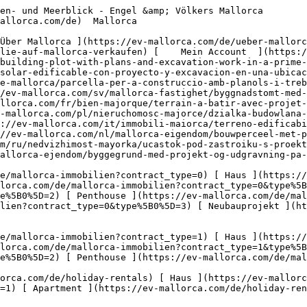
s?type%5B0%5D=5) 

  Gewerbe  [ Alle Immobilien ](https://ev-mallorca.com/de/gewerbeimmobilien) [ Land und Forstwirtschaft ](https://ev-mallorca.com/de/gewerbeimmobilien?type%5B0%5D=6) [ Hotel ](https://ev-mallorca.com/de/gewerbeimmobilien?type%5B0%5D=7) [ Industrie ](https://ev-mallorca.com/de/gewerbeimmobilien?type%5B0%5D=8) [ Investment ](https://ev-mallorca.com/de/gewerbeimmobilien?type%5B0%5D=9) [ Gastronomie ](https://ev-mallorca.com/de/gewerbeimmobilien?type%5B0%5D=10) [ Grundstück ](https://ev-mallorca.com/de/gewerbeimmobilien?type%5B0%5D=11) [ Ladenfläche ](https://ev-mallorca.com/de/gewerbeimmobilien?type%5B0%5D=12) [ Sonstiges ](https://ev-mallorca.com/de/gewerbeimmobilien?type%5B0%5D=13) [ Ladenfläche ](https://ev-mallorca.com/de/gewerbeimmobilien?type%5B0%5D=14) 

 [ Neubauprojekt ](https://ev-mallorca.com/de/mallorca-neubauprojekt) 

     Deutsch       [ English ](https://ev-mallorca.com/en/mallorca-property/building-plot-with-plans-and-excavation-work-in-a-prime-location-with-harbour-and-sea-views-W-0497DJ)   [ Español ](https://ev-mallorca.com/es/inmueble-mallorca/solar-edificable-con-proyecto-y-excavacion-en-una-ubicacion-privilegiada-con-vistas-al-puerto-y-al-mar-W-0497DJ)    [ Català ](https://ev-mallorca.com/ca/immoble-mallorca/parcella-per-a-construccio-amb-planols-i-treballs-dexcavacio-en-una-ubicacio-privilegiada-amb-vistes-al-port-i-al-mar-W-0497DJ)   [ Svenska ](https://ev-mallorca.com/sv/mallorca-fastighet/byggnadstomt-med-projekt-och-utgravning-i-basta-lage-med-utsikt-over-hamnen-och-havet-W-0497DJ)   [ Français ](https://ev-mallorca.com/fr/bien-majorque/terrain-a-batir-avec-projet-et-excavation-dans-un-emplacement-de-choix-avec-vue-sur-le-port-et-la-mer-W-0497DJ)   [ Polski ](https://ev-mallorca.com/pl/nieruchomosc-majorce/dzialka-budowlana-z-projektem-i-wykopem-w-doskonalej-lokalizacji-z-widokiem-na-port-i-morze-W-0497DJ)   [ Italiano ](https://ev-mallorca.com/it/immobili-maiorca/terreno-edificabile-con-progetto-e-scavo-in-posizione-privilegiata-con-vista-sul-porto-e-sul-mare-W-0497DJ)   [ Dutch ](https://ev-mallorca.com/nl/mallorca-eigendom/bouwperceel-met-project-en-uitgraving-op-toplocatie-met-haven-en-zeezicht-W-0497DJ)   [ Русский ](https://ev-mallorca.com/ru/nedvizhimost-mayorka/ucastok-pod-zastroiku-s-proektom-i-kotlovanom-v-zivopisnom-meste-s-vidom-na-gavan-i-more-W-0497DJ)   [ Dansk ](https://ev-mallorca.com/da/mallorca-ejendom/byggegrund-med-projekt-og-udgravning-pa-bedste-beliggenhed-med-havne-og-havudsigt-W-0497DJ)   

 [ ![EV Mallorca](https://cdn.ev-mallorca.com/images/web/EV_Logo_RGB.svg) ](https://ev-mallorca.com/de)  Open main menu    

   Kaufen     [ Alle Immobilien ](https://ev-mallorca.com/de/mallorca-immobilien?contract_type=0) [ Haus ](https://ev-mallorca.com/de/mallorca-immobilien?contract_type=0&type%5B0%5D=0) [ Finca ](https://ev-mallorca.com/de/mallorca-immobilien?contract_type=0&type%5B0%5D=1) [ Apartment ](https://ev-mallorca.com/de/mallorca-immobilien?contract_type=0&type%5B0%5D=2) [ Penthouse ](https://ev-mallorca.com/de/mallorca-immobilien?contract_type=0&type%5B0%5D=5) [ Grundstück ](https://ev-mallorca.com/de/mallorca-immobilien?contract_type=0&type%5B0%5D=3) [ Neubauprojekt ](https://ev-mallorca.com/de/mallorca-immobilien?contract_type=0&type%5B0%5D=development) 

   Mieten     [ Alle Immobilien ](https://ev-mallorca.com/de/mallorca-immobilien?contract_type=1) [ Haus ](https://ev-mallorca.com/de/mallorca-immobilien?contract_type=1&type%5B0%5D=0) [ Finca ](https://ev-mallorca.com/de/mallorca-immobilien?contract_type=1&type%5B0%5D=1) [ Apartment ](https://ev-mallorca.com/de/mallorca-immobilien?contract_type=1&type%5B0%5D=2) [ Penthouse ](https://ev-mallorca.com/de/mallorca-immobi