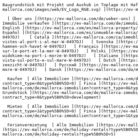
Baugrundstück mit Projekt und Aushub in Toplage mit Hafen- und Meerblick - Engel &amp; Völkers Mallorca                [ ![EV Mallorca](https://cdn.ev-mallorca.com/images/web/EV_Logo_RGB.svg) ](https://ev-mallorca.com/de)  Mallorca  

  [ Über uns ](https://ev-mallorca.com/de/ueber-uns) [ Über Mallorca ](https://ev-mallorca.com/de/ueber-mallorca) [ Kontakt ](https://ev-mallorca.com/de/standorte) [ Immobilie verkaufen ](https://ev-mallorca.com/de/immobilie-auf-mallorca-verkaufen) [    Mein Account  ](https://ev-mallorca.com/de/mein-account)   Deutsch       [ English ](https://ev-mallorca.com/en/mallorca-property/building-plot-with-plans-and-excavation-work-in-a-prime-location-with-harbour-and-sea-views-W-0497DJ)   [ Español ](https://ev-mallorca.com/es/inmueble-mallorca/solar-edificable-con-proyecto-y-excavacion-en-una-ubicacion-privilegiada-con-vistas-al-puerto-y-al-mar-W-0497DJ)    [ Català ](https://ev-mallorca.com/ca/immoble-mallorca/parcella-per-a-construccio-amb-planols-i-treballs-dexcavacio-en-una-ubicacio-privilegiada-amb-vistes-al-port-i-al-mar-W-0497DJ)   [ Svenska ](https://ev-mallorca.com/sv/mallorca-fastighet/byggnadstomt-med-projekt-och-utgravning-i-basta-lage-med-utsikt-over-hamnen-och-havet-W-0497DJ)   [ Français ](https://ev-mallorca.com/fr/bien-majorque/terrain-a-batir-avec-projet-et-excavation-dans-un-emplacement-de-choix-avec-vue-sur-le-port-et-la-mer-W-0497DJ)   [ Polski ](https://ev-mallorca.com/pl/nieruchomosc-majorce/dzialka-budowlana-z-projektem-i-wykopem-w-doskonalej-lokalizacji-z-widokiem-na-port-i-morze-W-0497DJ)   [ Italiano ](https://ev-mallorca.com/it/immobili-maiorca/terreno-edificabile-con-progetto-e-scavo-in-posizione-privilegiata-con-vista-sul-porto-e-sul-mare-W-0497DJ)   [ Dutch ](https://ev-mallorca.com/nl/mallorca-eigendom/bouwperceel-met-project-en-uitgraving-op-toplocatie-met-haven-en-zeezicht-W-0497DJ)   [ Русский ](https://ev-mallorca.com/ru/nedvizhimost-mayorka/ucastok-pod-zastroiku-s-proektom-i-kotlovanom-v-zivopisnom-meste-s-vidom-na-gavan-i-more-W-0497DJ)   [ Dansk ](https://ev-mallorca.com/da/mallorca-ejendom/byggegrund-med-projekt-og-udgravning-pa-bedste-beliggenhed-med-havne-og-havudsigt-W-0497DJ)   

  Kaufen  [ Alle Immobilien ](https://ev-mallorca.com/de/mallorca-immobilien?contract_type=0) [ Haus ](https://ev-mallorca.com/de/mallorca-immobilien?contract_type=0&type%5B0%5D=0) [ Finca ](https://ev-mallorca.com/de/mallorca-immobilien?contract_type=0&type%5B0%5D=1) [ Apartment ](https://ev-mallorca.com/de/mallorca-immobilien?contract_type=0&type%5B0%5D=2) [ Penthouse ](https://ev-mallorca.com/de/mallorca-immobilien?contract_type=0&type%5B0%5D=5) [ Grundstück ](https://ev-mallorca.com/de/mallorca-immobilien?contract_type=0&type%5B0%5D=3) [ Neubauprojekt ](https://ev-mallorca.com/de/mallorca-immobilien?contract_type=0&type%5B0%5D=development) 

  Mieten  [ Alle Immobilien ](https://ev-mallorca.com/de/mallorca-immobilien?contract_type=1) [ Haus ](https://ev-mallorca.com/de/mallorca-immobilien?contract_type=1&type%5B0%5D=0) [ Finca ](https://ev-mallorca.com/de/mallorca-immobilien?contract_type=1&type%5B0%5D=1) [ Apartment ](https://ev-mallorca.com/de/mallorca-immobilien?contract_type=1&type%5B0%5D=2) [ Penthouse ](https://ev-mallorca.com/de/mallorca-immobilien?contract_type=1&type%5B0%5D=5) 

  Ferienvermietung  [ Alle Immobilien ](https://ev-mallorca.com/de/holiday-rentals) [ Haus ](https://ev-mallorca.com/de/holiday-rentals?type%5B0%5D=0) [ Finca ](https://ev-mallorca.com/de/holiday-rentals?type%5B0%5D=1) [ Apartment ](https://ev-mallorca.com/de/holiday-rentals?type%5B0%5D=2) [ Penthouse ](https://ev-mallorca.com/de/holiday-rental