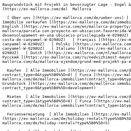
Baugrundstück mit Projekt in bevorzugter Lage - Engel &amp; Völkers Mallorca                [ ![EV Mallorca](https://cdn.ev-mallorca.com/images/web/EV_Logo_RGB.svg) ](https://ev-mallorca.com/de)  Mallorca  

  [ Über uns ](https://ev-mallorca.com/de/ueber-uns) [ Über Mallorca ](https://ev-mallorca.com/de/ueber-mallorca) [ Kontakt ](https://ev-mallorca.com/de/standorte) [ Immobilie verkaufen ](https://ev-mallorca.com/de/immobilie-auf-mallorca-verkaufen) [    Mein Account  ](https://ev-mallorca.com/de/mein-account)   Deutsch       [ English ](https://ev-mallorca.com/en/mallorca-property/plot-with-project-in-a-preferred-location-W-0298UZ)   [ Español ](https://ev-mallorca.com/es/inmueble-mallorca/parcela-con-proyecto-en-ubicacion-favorecida-W-0298UZ)    [ Català ](https://ev-mallorca.com/ca/immoble-mallorca/parcela-de-terreny-amb-plans-de-desenvolupament-en-una-ubicacio-privilegiada-W-0298UZ)   [ Svenska ](https://ev-mallorca.com/sv/mallorca-fastighet/tomt-med-projekt-i-ett-utmarkt-lage-med-havsutsikt-costa-de-canyamel-W-0298UZ)   [ Français ](https://ev-mallorca.com/fr/bien-majorque/terrain-avec-projet-dans-un-endroit-privilegie-avec-vue-sur-la-mer-costa-de-canyamel-W-0298UZ)   [ Polski ](https://ev-mallorca.com/pl/nieruchomosc-majorce/dzialka-budowlana-z-projektem-w-korzystnej-lokalizacji-z-widokiem-na-morze-costa-de-canyamel-W-0298UZ)   [ Italiano ](https://ev-mallorca.com/it/immobili-maiorca/terreno-con-progetto-in-posizione-privilegiata-con-vista-sul-mare-costa-de-canyamel-W-0298UZ)   [ Dutch ](https://ev-mallorca.com/nl/mallorca-eigendom/perceel-met-project-op-een-bevoorrechte-locatie-met-uitzicht-op-zee-costa-de-canyamel-W-0298UZ)   [ Русский ](https://ev-mallorca.com/ru/nedvizhimost-mayorka/ucastok-s-proektom-v-prestiznom-meste-s-vidom-na-more-kosta-de-kaniamel-W-0298UZ)   [ Dansk ](https://ev-mallorca.com/da/mallorca-ejendom/grund-med-projekt-pa-en-foretrukken-placering-W-0298UZ)   

  Kaufen  [ Alle Immobilien ](https://ev-mallorca.com/de/mallorca-immobilien?contract_type=0) [ Haus ](https://ev-mallorca.com/de/mallorca-immobilien?contract_type=0&type%5B0%5D=0) [ Finca ](https://ev-mallorca.com/de/mallorca-immobilien?contract_type=0&type%5B0%5D=1) [ Apartment ](https://ev-mallorca.com/de/mallorca-immobilien?contract_type=0&type%5B0%5D=2) [ Penthouse ](https://ev-mallorca.com/de/mallorca-immobilien?contract_type=0&type%5B0%5D=5) [ Grundstück ](https://ev-mallorca.com/de/mallorca-immobilien?contract_type=0&type%5B0%5D=3) [ Neubauprojekt ](https://ev-mallorca.com/de/mallorca-immobilien?contract_type=0&type%5B0%5D=development) 

  Mieten  [ Alle Immobilien ](https://ev-mallorca.com/de/mallorca-immobilien?contract_type=1) [ Haus ](https://ev-mallorca.com/de/mallorca-immobilien?contract_type=1&type%5B0%5D=0) [ Finca ](https://ev-mallorca.com/de/mallorca-immobilien?contract_type=1&type%5B0%5D=1) [ Apartment ](https://ev-mallorca.com/de/mallorca-immobilien?contract_type=1&type%5B0%5D=2) [ Penthouse ](https://ev-mallorca.com/de/mallorca-immobilien?contract_type=1&type%5B0%5D=5) 

  Ferienvermietung  [ Alle Immobilien ](https://ev-mallorca.com/de/holiday-rentals) [ Haus ](https://ev-mallorca.com/de/holiday-rentals?type%5B0%5D=0) [ Finca ](https://ev-mallorca.com/de/holiday-rentals?type%5B0%5D=1) [ Apartment ](https://ev-mallorca.com/de/holiday-rentals?type%